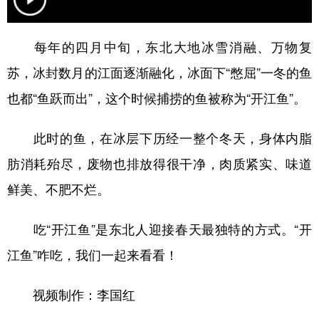
会展
彩票
娱乐
时尚
每年的四月中旬，东北大地冰雪消融、万物复
悦读
公益
书画
一带一路
苏，冰封数月的江面逐渐融化，冰面下“憋屈”一冬的鱼
亚太网
上市公司
投教基地
也都“鱼跃而出”，这个时候捕捞的鱼被称为“开江鱼”。
此时的鱼，在冰层下历经一整个冬天，身体内脂
地方频道
肪消耗殆尽，废物也排放得很干净，肉质紧实、味道
北京
天津
河北
山西
鲜美、不肥不烂。
辽宁
吉林
上海
江苏
吃“开江鱼”是东北人迎接春天最独特的方式。“开
浙江
安徽
福建
江西
江鱼”咋吃，我们一起来看看！
山东
河南
湖北
湖南
视频制作：李国红
广东
广西
海南
重庆