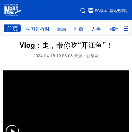
手机版
PC版本
网站无障碍
网站地图
首页
学习进行时
高层
时政
人事
国际
财
Vlog：走，带你吃“开江鱼”！
学习进行时
高层
时政
人事
2024-04-15 10:58:03
来源：新华网
国际
财经
网评
港澳
台湾
思客智库
全球连线
教育
科技
科普
体育
文化
健康
军事
访谈
视频
图片
中央文件
金融
汽车
食品
人居
信息化
乡村振兴
溯源中国
城市
旅游
能源