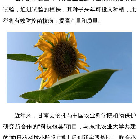
四川
贵州
云南
西藏
试验，通过试验的植株，其种子来年可投入种植，此
陕西
甘肃
青海
宁夏
举将有效防控菌核病，提高产量和质量。
新疆
内蒙古
黑龙江
多语种频道
English
Español
Français
عربى
Русский язык
日本語
한국어
Deutsch
Português
近年来，甘南县依托与中国农业科学院植物保护
研究所合作的“科技包县”项目，与东北农业大学共建
的“向日葵科技小院”和“博士后创新实践基地”，联合葵