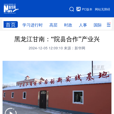
手机版
PC版本
网站无障碍
网站地图
首页
学习进行时
高层
时政
人事
国际
财
黑龙江甘南：“院县合作”产业兴
学习进行时
高层
时政
人事
2024-12-05 12:09:10
来源：新华网
国际
财经
网评
港澳
台湾
思客智库
全球连线
教育
科技
科普
体育
文化
健康
军事
访谈
视频
图片
中央文件
金融
汽车
食品
人居
信息化
乡村振兴
溯源中国
城市
旅游
能源