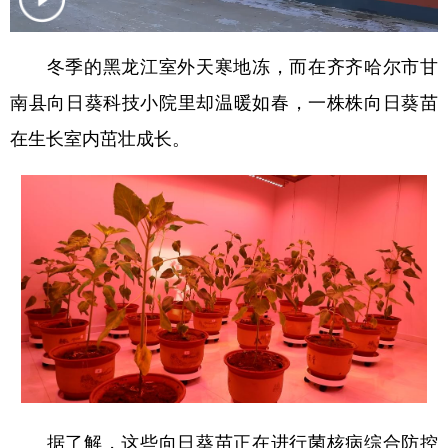
会展
彩票
娱乐
时尚
冬季的黑龙江室外天寒地冻，而在齐齐哈尔市甘
悦读
公益
书画
一带一路
南县向日葵科技小院里却温暖如春，一株株向日葵苗
亚太网
上市公司
投教基地
在生长室内茁壮成长。
地方频道
北京
天津
河北
山西
辽宁
吉林
上海
江苏
浙江
安徽
福建
江西
山东
河南
湖北
湖南
广东
广西
海南
重庆
据了解，这些向日葵苗正在进行菌核病综合防控