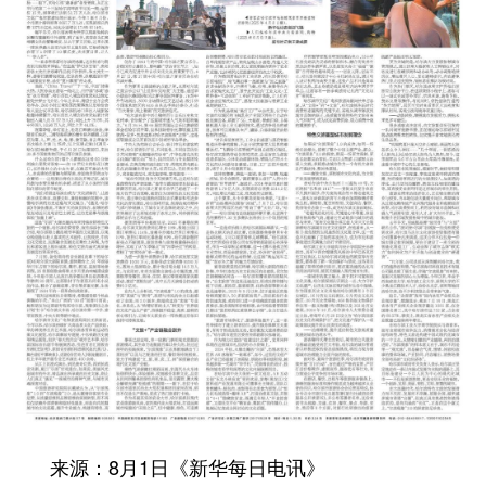
会展
彩票
娱乐
时尚
悦读
公益
书画
一带一路
亚太网
上市公司
投教基地
地方频道
北京
天津
河北
山西
辽宁
吉林
上海
江苏
浙江
安徽
福建
江西
山东
河南
湖北
湖南
广东
广西
海南
重庆
来源：8月1日《新华每日电讯》