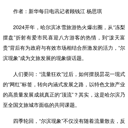
四川
贵州
云南
西藏
作者：新华每日电讯记者顾钱江 杨思琪
陕西
甘肃
青海
宁夏
新疆
内蒙古
黑龙江
2024开年，哈尔滨冰雪旅游热火爆出圈，从“冻梨
摆盘”折射有爱市民喜迎八方游客的热情，到“泼天富
贵”背后有为政府与有效市场相结合所激发的活力，“尔
多语种频道
滨现象”成为文旅发展的现象级话题。
English
Español
Français
عربى
Русский язык
日本語
한국어
人们要问：“流量狂欢”过后，如何摆脱昙花一现式
的“网红”标签，转向内涵式发展之路，以特色文旅产业
Deutsch
Português
的高质量发展成就真正的“顶流”？其实，这是哈尔滨乃
至全国文旅城市面临的共同课题。
四季轮回，“尔滨现象”不仅没有随着流量散去，反