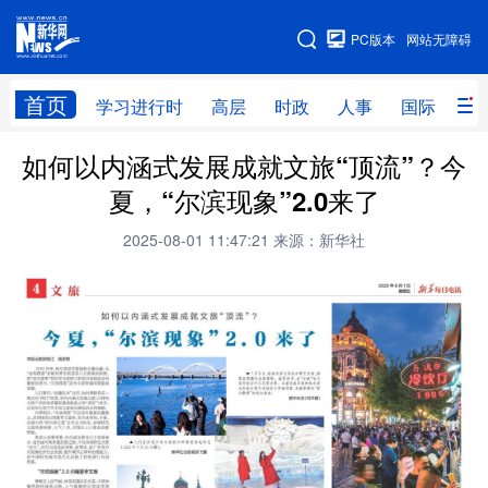
手机版
PC版本
网站无障碍
网站地图
首页
学习进行时
高层
时政
人事
国际
财
如何以内涵式发展成就文旅“顶流”？今
学习进行时
高层
时政
人事
夏，“尔滨现象”2.0来了
国际
财经
网评
港澳
2025-08-01 11:47:21
来源：新华社
台湾
思客智库
全球连线
教育
科技
科普
体育
文化
健康
军事
访谈
视频
图片
中央文件
金融
汽车
食品
人居
信息化
乡村振兴
溯源中国
城市
旅游
能源