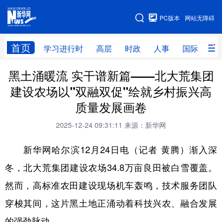
手机版
PC版本
网站无障碍
网站地图
首页
学习进行时
高层
时政
人事
国际
财
黑土涌暖流 实干谱新篇——北大荒集团
学习进行时
高层
时政
人事
建设农场以"双融双促"绘就乡村振兴高
国际
财经
网评
港澳
质量发展画卷
台湾
思客智库
全球连线
教育
2025-12-24 09:31:11
来源：新华网
科技
科普
体育
文化
新华网哈尔滨12月24日电（记者 黄腾）渐入深
健康
军事
访谈
视频
冬，北大荒集团建设农场34.8万亩良田被白雪覆盖。
图片
中央文件
金融
汽车
然而，高标准农田建设现场机车轰鸣，技术服务团队
食品
人居
信息化
乡村振兴
穿梭其间，这片黑土地正涌动着科技兴农、融合发展
的强劲脉动。
溯源中国
城市
旅游
能源