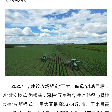
会展
彩票
娱乐
时尚
悦读
公益
书画
一带一路
亚太网
上市公司
投教基地
地方频道
北京
天津
河北
山西
辽宁
吉林
上海
江苏
浙江
安徽
福建
江西
2025年，建设农场锚定“三大一航母”战略目标，
山东
河南
湖北
湖南
以“北安模式”为根基，深耕“五良融合”生产路径与垦地
广东
广西
海南
重庆
共建“火炬模式”，用大豆最高567.4斤/亩、玉米最高