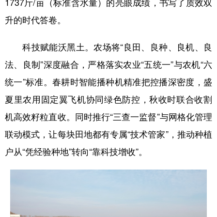
1737斤/亩（标准含水量）的亮眼成绩，书写了质效双
四川
贵州
云南
西藏
升的时代答卷。
陕西
甘肃
青海
宁夏
新疆
内蒙古
黑龙江
科技赋能沃黑土。农场将“良田、良种、良机、良
法、良制”深度融合，严格落实农业“五统一”与农机“六
多语种频道
统一”标准。春耕时智能播种机精准把控播深密度，盛
夏里农用固定翼飞机协同绿色防控，秋收时联合收割
English
Español
Français
عربى
机高效籽粒直收。同时推行“三查一监督”与网格化管理
Русский язык
日本語
한국어
联动模式，让每块田地都有专属“技术管家”，推动种植
Deutsch
Português
户从“凭经验种地”转向“靠科技增收”。