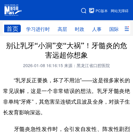
手机版
PC版本
网站无障碍
网站地图
首页
学习进行时
高层
时政
人事
国际
财
别让乳牙“小洞”变“大祸”！牙髓炎的危
学习进行时
高层
时政
人事
害远超你想象
国际
财经
网评
港澳
2026-01-08 16:16:15
来源：黑龙江省口腔医院
台湾
思客智库
全球连线
教育
“乳牙反正要换，坏了不用治”——这是很多家长的
科技
科普
体育
文化
常见误解，这是一个非常错误的想法。乳牙牙髓炎绝
健康
军事
访谈
视频
非单纯“牙疼”，其危害呈连锁式且波及全身，对孩子生
图片
中央文件
金融
汽车
长发育影响深远。
食品
人居
信息化
乡村振兴
牙髓炎急性发作时，会引发自发性、阵发性剧烈
溯源中国
城市
旅游
能源