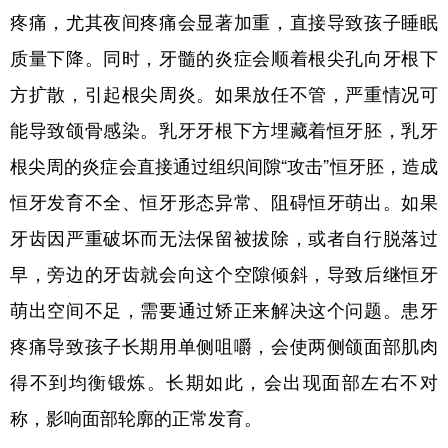
疼痛，尤其夜间疼痛会显著加重，直接导致孩子睡眠
会展
彩票
娱乐
时尚
质量下降。同时，牙髓的炎症会顺着根尖孔向牙根下
悦读
公益
书画
一带一路
方扩散，引起根尖周炎。如果放任不管，严重情况可
亚太网
上市公司
投教基地
能导致颌骨感染。乳牙牙根下方埋藏着恒牙胚，乳牙
根尖周的炎症会直接通过组织间隙“攻击”恒牙胚，造成
地方频道
恒牙发育不全、恒牙形态异常、阻碍恒牙萌出。如果
牙齿因严重破坏而无法保留被拔除，或者自行脱落过
北京
天津
河北
山西
早，旁边的牙齿就会向这个空隙倾斜，导致后继恒牙
辽宁
吉林
上海
江苏
萌出空间不足，需要通过矫正来解决这个问题。患牙
浙江
安徽
福建
江西
疼痛导致孩子长期用单侧咀嚼，会使两侧颌面部肌肉
山东
河南
湖北
湖南
得不到均衡锻炼。长期如此，会出现面部左右不对
广东
广西
海南
重庆
称，影响面部轮廓的正常发育。