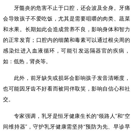
四川
贵州
云南
西藏
牙髓炎的危害不止于口腔，还会波及全身。牙痛
陕西
甘肃
青海
宁夏
会导致孩子不爱吃饭，尤其是需要咀嚼的肉类、蔬菜
新疆
内蒙古
黑龙江
和水果。长期如此会造成营养不良，影响身体和智力
的正常发育；口腔内的细菌和毒素可以通过根尖周的
多语种频道
感染灶进入血液循环，可能引发远隔器官的疾病，
如：低热，肾炎等。
English
Español
Français
عربى
Русский язык
日本語
한국어
此外，前牙缺失或损坏会影响孩子发音清晰度，
也可能因牙齿不好看而被同伴取笑，影响自信心和社
Deutsch
Português
交。
专家强调，乳牙是恒牙健康生长的“领路人”和“空
间维持器”，守护乳牙健康需坚持“预防为先、早诊早