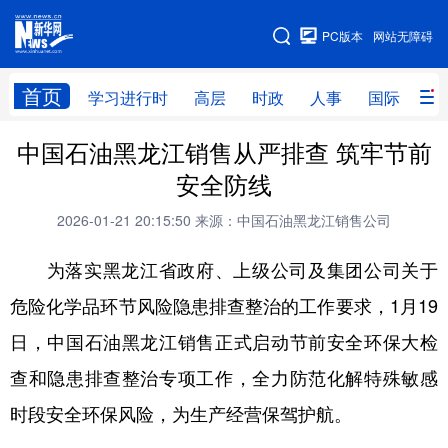
手机版
PC版本
网站无障碍
网站地图
首页
学习进行时
高层
时政
人事
国际
财
中国石油黑龙江销售从严排查 筑牢节前
学习进行时
高层
时政
人事
安全防线
国际
财经
网评
港澳
2026-01-21 20:15:50
来源：中国石油黑龙江销售公司
台湾
思客智库
全球连线
教育
为落实黑龙江省政府、上级公司及集团公司关于
科技
科普
体育
文化
危险化学品环节风险隐患排查整治的工作要求，1月19
健康
军事
访谈
视频
日，中国石油黑龙江销售正式启动节前安全环保大检
图片
中央文件
金融
汽车
查和隐患排查整治专项工作，全力防范化解特殊敏感
食品
人居
信息化
乡村振兴
时段安全环保风险，为生产经营保驾护航。
溯源中国
城市
旅游
能源