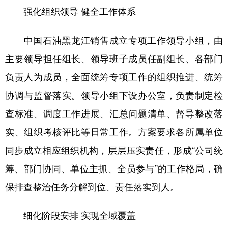
强化组织领导 健全工作体系
会展
彩票
娱乐
时尚
中国石油黑龙江销售成立专项工作领导小组，由
悦读
公益
书画
一带一路
主要领导担任组长、领导班子成员任副组长、各部门
亚太网
上市公司
投教基地
负责人为成员，全面统筹专项工作的组织推进、统筹
协调与监督落实。领导小组下设办公室，负责制定检
地方频道
查标准、调度工作进展、汇总问题清单、督导整改落
北京
天津
河北
山西
实、组织考核评比等日常工作。方案要求各所属单位
辽宁
吉林
上海
江苏
同步成立相应组织机构，层层压实责任，形成“公司统
筹、部门协同、单位主抓、全员参与”的工作格局，确
浙江
安徽
福建
江西
保排查整治任务分解到位、责任落实到人。
山东
河南
湖北
湖南
广东
广西
海南
重庆
细化阶段安排 实现全域覆盖