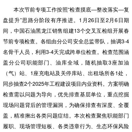
四川
贵州
云南
西藏
本次节前专项工作按照“检查摸底—整改落实—复
陕西
甘肃
青海
宁夏
盘提升”思路分阶段有序推进。1月26日至2月6日期
新疆
内蒙古
黑龙江
间，中国石油黑龙江销售组建13个交叉互检组开展春
节前专项检查。各组由分公司安全总监带队，抽调3-4
多语种频道
名骨干人员，利用3-4天完成跨单位检查。检查范围涵
盖分公司职能部门、油库全域，随机抽取3座加油
English
Español
Français
عربى
（气）站、1座充电站及关停库站、出租场所各1处，
Русский язык
日本語
한국어
同步抽查2个2025年工程建设项目内业资料。方案明确
Deutsch
Português
检查需以问题为导向，优先排查基层单位，重点挖掘
现场问题背后的管理漏洞，为确保排查有深度、全覆
盖，精准揪出各类问题症结。本次检查聚焦职能部门
履职、现场管理短板、各类违章行为、生态环保风险