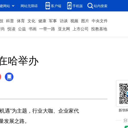
建网站
网站无障碍
客户端
手机版
站内搜索
技
科普
体育
文化
健康
军事
访谈
视频
图片
中央文件
时尚
悦读
公益
书画
一带一路
亚太网
上市公司
投教基地
在哈举办
机遇”为主题，行业大咖、企业家代
量发展之路。