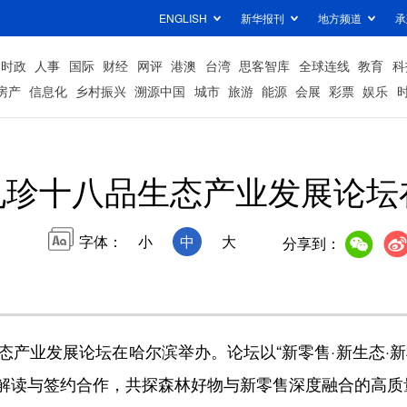
ENGLISH
新华报刊
地方频道
承
时政
人事
国际
财经
网评
港澳
台湾
思客智库
全球连线
教育
科
房产
信息化
乡村振兴
溯源中国
城市
旅游
能源
会展
彩票
娱乐
九珍十八品生态产业发展论坛
字体：
小
中
大
分享到：
产业发展论坛在哈尔滨举办。论坛以“新零售·新生态·新
解读与签约合作，共探森林好物与新零售深度融合的高质