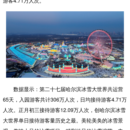
游客4.71万人次。
会展
彩票
娱乐
时尚
悦读
公益
书画
一带一路
亚太网
上市公司
投教基地
地方频道
北京
天津
河北
山西
辽宁
吉林
上海
江苏
数据显示：第二十七届哈尔滨冰雪大世界共运营
浙江
安徽
福建
江西
65天，入园游客共计306万人次，日均接待游客4.71万
山东
河南
湖北
湖南
人次。正月初三接待游客12.09万人次，创哈尔滨冰雪
大世界单日接待游客量历史之最。美轮美奂的冰雪景
广东
广西
海南
重庆