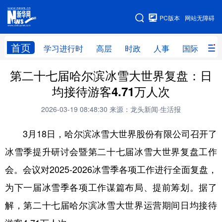
手机版
PC版本
网站无障碍
网站地图
首页
学习进行时
高层
时政
人事
国际
财
第二十七届哈尔滨冰雪大世界复盘：日
学习进行时
高层
时政
人事
均接待游客4.71万人次
国际
财经
网评
港澳
2026-03-19 08:48:30
来源：龙头新闻·生活报
台湾
思客智库
全球连线
教育
3月18日，哈尔滨冰雪大世界股份有限公司召开了
科技
科普
体育
文化
冰雪季提升研讨会暨第二十七届冰雪大世界复盘工作
健康
军事
访谈
视频
会。会议对2025-2026冰雪季各项工作进行全面复盘，
图片
中央文件
金融
汽车
为下一届冰雪季各项工作谋篇布局、提前筹划。据了
食品
人居
信息化
乡村振兴
解，第二十七届哈尔滨冰雪大世界运营期间日均接待
溯源中国
城市
旅游
能源