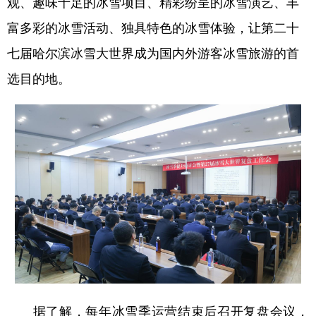
观、趣味十足的冰雪项目、精彩纷呈的冰雪演艺、丰
四川
贵州
云南
西藏
富多彩的冰雪活动、独具特色的冰雪体验，让第二十
陕西
甘肃
青海
宁夏
七届哈尔滨冰雪大世界成为国内外游客冰雪旅游的首
新疆
内蒙古
黑龙江
选目的地。
多语种频道
English
Español
Français
عربى
Русский язык
日本語
한국어
Deutsch
Português
据了解，每年冰雪季运营结束后召开复盘会议，