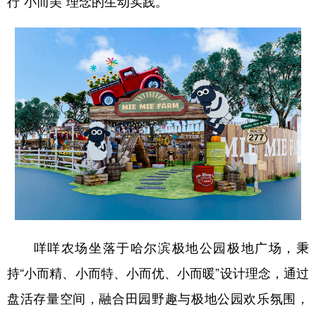
行“小而美”理念的生动实践。
会展
彩票
娱乐
时尚
悦读
公益
书画
一带一路
亚太网
上市公司
投教基地
地方频道
北京
天津
河北
山西
辽宁
吉林
上海
江苏
浙江
安徽
福建
江西
咩咩农场坐落于哈尔滨极地公园极地广场，秉
山东
河南
湖北
湖南
持“小而精、小而特、小而优、小而暖”设计理念，通过
广东
广西
海南
重庆
盘活存量空间，融合田园野趣与极地公园欢乐氛围，