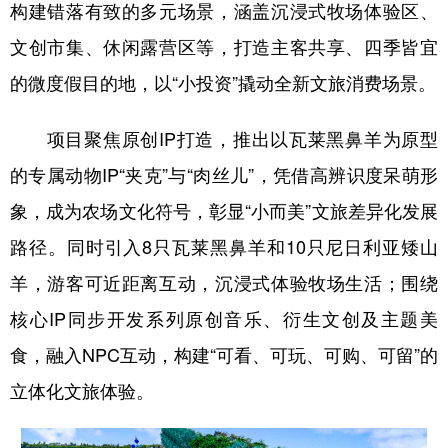
四川
贵州
云南
西藏
构建错落有致的多元场景，涵盖沉浸式牧场体验区、
文创市集、休闲露营区等，打造主客共享、四季皆宜
陕西
甘肃
青海
宁夏
的微度假目的地，以“小投资”撬动全新文旅消费场景。
新疆
内蒙古
黑龙江
项目聚焦原创IP打造，推出以瓦莱黑鼻羊为原型
多语种频道
的专属动物IP“夹克”与“肉丝儿”，凭借高辨识度呆萌形
象，成为农场文化符号，彰显“小而美”文旅差异化发展
English
Español
Français
عربى
路径。同时引入8只瓦莱黑鼻羊和10只尼日利亚矮山
Русский язык
日本語
한국어
羊，游客可近距离互动，沉浸式体验牧场生活；围绕
Deutsch
Português
核心IP同步开发系列原创音乐、衍生文创及主题美
食，融入NPC互动，构建“可看、可玩、可购、可留”的
立体化文旅体验。