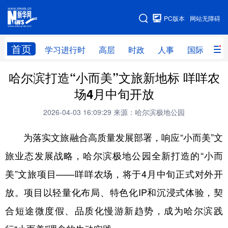
手机版
PC版本
网站无障碍
网站地图
首页
学习进行时
高层
时政
人事
国际
财
哈尔滨打造“小而美”文旅新地标 咩咩农
学习进行时
高层
时政
人事
场4月中旬开放
国际
财经
网评
港澳
2026-04-03 16:09:29
来源：哈尔滨极地公园
台湾
思客智库
全球连线
教育
为落实文旅融合高质量发展部署，响应“小而美”文
科技
科普
体育
文化
旅业态发展战略，哈尔滨极地公园全新打造的“小而
健康
军事
访谈
视频
美”文旅项目——咩咩农场，将于4月中旬正式对外开
图片
中央文件
金融
汽车
放。项目以轻量化布局、特色化IP和沉浸式体验，契
食品
人居
信息化
乡村振兴
合短途微度假、品质化慢游新趋势，成为哈尔滨践
溯源中国
城市
旅游
能源