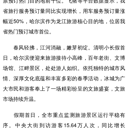
票预订热门目的地前十位。飞猪等平台数据显示，我
省旅行服务预订量同比实现增长，用车服务预订量涨
会展
彩票
娱乐
时尚
幅近50%，哈尔滨作为龙江旅游核心目的地，位居我
悦读
公益
书画
一带一路
省热门预订城市首位。
亚太网
上市公司
投教基地
春风轻拂，江河消融，嫩芽初绽。清明小长假首
地方频道
日，哈尔滨便迎来旅游接待小高峰，百年老街、文博
场馆、江畔景区，处处游人如织。依托独特的城市风
北京
天津
河北
山西
情、深厚文化底蕴和丰富多彩的春季活动，冰城为广
辽宁
吉林
上海
江苏
大市民和游客奉上了一场精彩纷呈的文旅盛宴，文旅
浙江
安徽
福建
江西
市场持续升温。
山东
河南
湖北
湖南
假期首日，全市重点监测旅游景区运行平稳有
广东
广西
海南
重庆
序。中央大街到访游客15.64万人次，同比增长