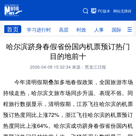
手机版
PC版本
网站无障碍
网站地图
首页
学习进行时
高层
时政
人事
国际
财
哈尔滨跻身春假省份国内机票预订热门
学习进行时
高层
时政
人事
目的地前十
国际
财经
网评
港澳
2026-04-08 15:32:34
来源：黑龙江日报
台湾
思客智库
全球连线
教育
今年清明假期叠加多地春假政策，全国旅游市场
科技
科普
体育
文化
持续走热，哈尔滨文旅市场同步升温、表现不俗。同
健康
军事
访谈
视频
程旅行数据显示，清明假期，江苏飞往哈尔滨的机票
图片
中央文件
金融
汽车
预订热度同比上涨72%，浙江飞往哈尔滨的机票预订
食品
人居
信息化
乡村振兴
热度同比上涨64%。哈尔滨成功跻身春假省份国内机
溯源中国
城市
旅游
能源