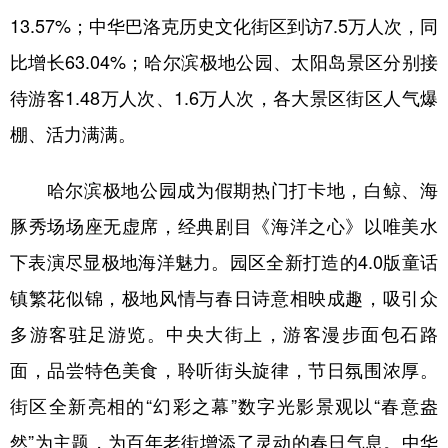
四川
贵州
云南
西藏
13.57%；中华巴洛克历史文化街区到访7.5万人次，同
陕西
甘肃
青海
宁夏
比增长63.04%；哈尔滨极地公园、太阳岛景区分别接
新疆
内蒙古
黑龙江
待游客1.48万人次、1.6万人次，各大景区街区人气爆
棚、活力满满。
多语种频道
哈尔滨极地公园成为假期热门打卡地，白鲸、海
English
Español
Français
عربى
豚秀场场座无虚席，经典剧目《海洋之心》以唯美水
Русский язык
日本語
한국어
下表演尽显极地海洋魅力。园区全新打造的4.0版童话
镇繁花似锦，极地风情与春日诗意相映成趣，吸引众
Deutsch
Português
多游客驻足游览。中央大街上，游客漫步面包石路
面，品尝特色美食，聆听街头旋律，节日氛围浓厚。
街区全新亮相的“幻彩之幕”数字光影景观以“春意盎
然”为主题，为百年老街增添了灵动的春日气息。中华