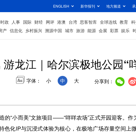
ENGLISH
新华报刊
地方频道
承
时政
人事
国际
财经
网评
港澳
台湾
思客智库
全球连线
教育
科
房产
信息化
乡村振兴
溯源中国
城市
旅游
能源
会展
彩票
娱乐
 游龙江｜哈尔滨极地公园“
字体：
小
中
大
分享到：
“小而美”文旅项目——“咩咩农场”正式开园迎客。作
特色化IP与沉浸式体验为核心，在极地广场存量空间上