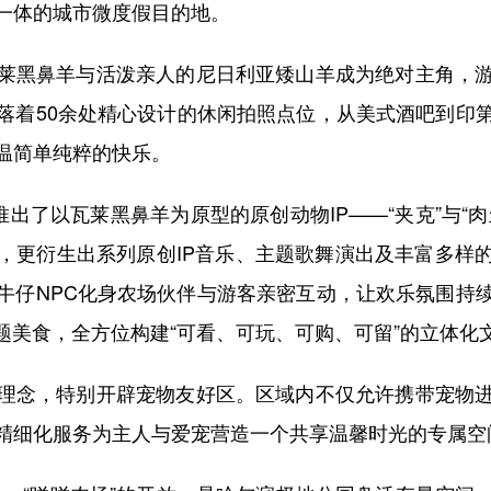
一体的城市微度假目的地。
黑鼻羊与活泼亲人的尼日利亚矮山羊成为绝对主角，游
落着50余处精心设计的休闲拍照点位，从美式酒吧到印
温简单纯粹的快乐。
了以瓦莱黑鼻羊为原型的原创动物IP——“夹克”与“肉
，更衍生出系列原创IP音乐、主题歌舞演出及丰富多样
牛仔NPC化身农场伙伴与游客亲密互动，让欢乐氛围持
题美食，全方位构建“可看、可玩、可购、可留”的立体化
念，特别开辟宠物友好区。区域内不仅允许携带宠物进
精细化服务为主人与爱宠营造一个共享温馨时光的专属空