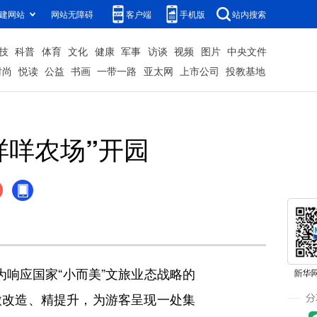
建网站
网站无障碍
客户端
手机版
站内搜索
技
科普
体育
文化
健康
军事
访谈
视频
图片
中央文件
时尚
悦读
公益
书画
一带一路
亚太网
上市公司
投教基地
咩咩农场”开园
为响应国家“小而美”文旅业态战略的
微改造、精提升，为游客呈现一处集