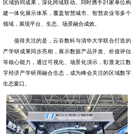
区域协同成果，深化跨域联动。同时携手21家单位构
四川
贵州
云南
西藏
建一体化展示体系，覆盖智慧城市、智慧农业等多个
陕西
甘肃
青海
宁夏
领域，展现平台、生态、场景融合成效。
新疆
内蒙古
黑龙江
值得关注的是，云谷数科与清华大学联合打造的
多语种频道
产学研成果同步亮相，展示数据产品开发、价值评估
等核心能力，通过可视化、场景化演示，彰显龙江数
English
Español
Français
عربى
字经济产学研用融合生态，成为峰会关注的区域数字
Русский язык
日本語
한국어
生态窗口。
Deutsch
Português