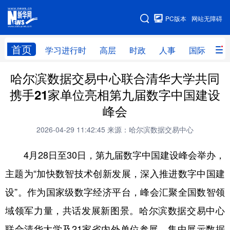
手机版
PC版本
网站无障碍
网站地图
首页
学习进行时
高层
时政
人事
国际
财
哈尔滨数据交易中心联合清华大学共同
学习进行时
高层
时政
人事
携手21家单位亮相第九届数字中国建设
国际
财经
网评
港澳
峰会
台湾
思客智库
全球连线
教育
2026-04-29 11:42:45
来源：哈尔滨数据交易中心
科技
科普
体育
文化
4月28日至30日，第九届数字中国建设峰会举办，
健康
军事
访谈
视频
主题为“加快数智技术创新发展，深入推进数字中国建
图片
中央文件
金融
汽车
设”。作为国家级数字经济平台，峰会汇聚全国数智领
食品
人居
信息化
乡村振兴
域领军力量，共话发展新图景。哈尔滨数据交易中心
联合清华大学及21家省内外单位参展，集中展示数据
溯源中国
城市
旅游
能源