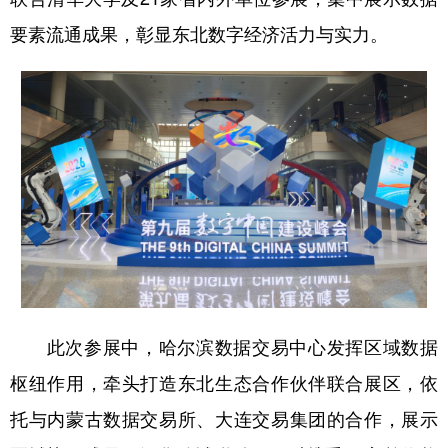
要素流通成果，彰显东北数字经济活力与实力。
会展
彩票
娱乐
时尚
悦读
公益
书画
一带一路
亚太网
上市公司
投教基地
地方频道
北京
天津
河北
山西
辽宁
吉林
上海
江苏
浙江
安徽
福建
江西
此次参展中，哈尔滨数据交易中心发挥区域数据
山东
河南
湖北
湖南
枢纽作用，牵头打造东北生态合作伙伴联合展区，依
广东
广西
海南
重庆
托与内蒙古数据交易所、大连交易集团的合作，展示