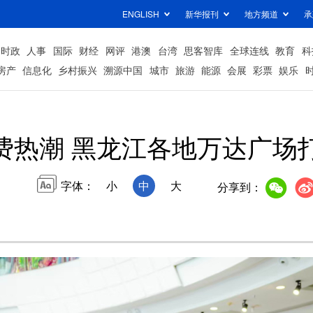
ENGLISH
新华报刊
地方频道
承
时政
人事
国际
财经
网评
港澳
台湾
思客智库
全球连线
教育
科
房产
信息化
乡村振兴
溯源中国
城市
旅游
能源
会展
彩票
娱乐
费热潮 黑龙江各地万达广场
字体：
小
中
大
分享到：