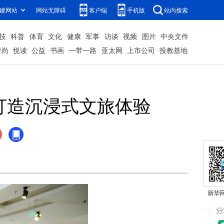
建网站
网站无障碍
客户端
手机版
站内搜索
技
科普
体育
文化
健康
军事
访谈
视频
图片
中央文件
时尚
悦读
公益
书画
一带一路
亚太网
上市公司
投教基地
打造沉浸式文旅体验