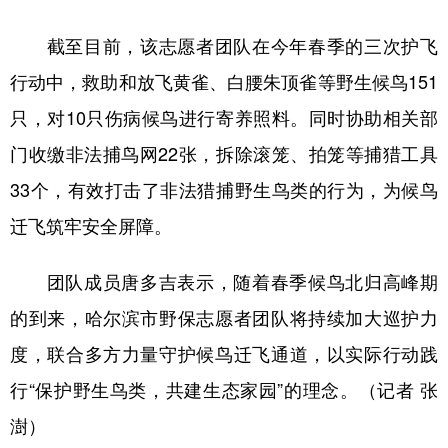
会展
彩票
娱乐
时尚
截至目前，该志愿者团队在今年春季的三次护飞
行动中，救助和放飞黄雀、白腰朱顶雀等野生候鸟151
悦读
公益
书画
一带一路
只，对10只伤病候鸟进行寄养照料。同时协助相关部
亚太网
上市公司
投教基地
门收缴非法捕鸟网22张，拆除滚笼、拍笼等捕猎工具
33个，有效打击了非法猎捕野生鸟类的行为，为候鸟
地方频道
迁飞筑牢安全屏障。
北京
天津
河北
山西
团队成员唐多吉表示，随着春季候鸟北归高峰期
辽宁
吉林
上海
江苏
的到来，哈尔滨市野保志愿者团队将持续加大巡护力
浙江
安徽
福建
江西
度，联合多方力量守护候鸟迁飞通道，以实际行动践
山东
河南
湖北
湖南
行“保护野生鸟类，共建生态家园”的理念。（记者 张
广东
广西
海南
重庆
澍）