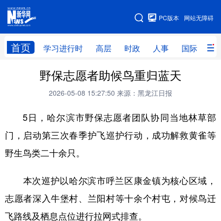
手机版
PC版本
网站无障碍
网站地图
首页
学习进行时
高层
时政
人事
国际
财
野保志愿者助候鸟重归蓝天
学习进行时
高层
时政
人事
2026-05-08 15:27:50
来源：黑龙江日报
国际
财经
网评
港澳
5日，哈尔滨市野保志愿者团队协同当地林草部
台湾
思客智库
全球连线
教育
门，启动第三次春季护飞巡护行动，成功解救黄雀等
科技
科普
体育
文化
野生鸟类二十余只。
健康
军事
访谈
视频
图片
中央文件
金融
汽车
本次巡护以哈尔滨市呼兰区康金镇为核心区域，
志愿者深入牛堡村、兰阳村等十余个村屯，对候鸟迁
食品
人居
信息化
乡村振兴
飞路线及栖息点位进行拉网式排查。
溯源中国
城市
旅游
能源