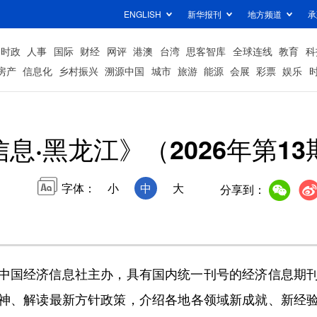
ENGLISH
新华报刊
地方频道
承
时政
人事
国际
财经
网评
港澳
台湾
思客智库
全球连线
教育
科
房产
信息化
乡村振兴
溯源中国
城市
旅游
能源
会展
彩票
娱乐
息·黑龙江》（2026年第1
字体：
小
中
大
分享到：
国经济信息社主办，具有国内统一刊号的经济信息期刊
神、解读最新方针政策，介绍各地各领域新成就、新经