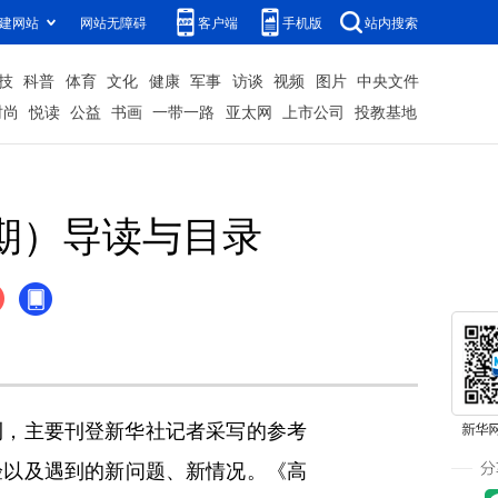
建网站
网站无障碍
客户端
手机版
站内搜索
技
科普
体育
文化
健康
军事
访谈
视频
图片
中央文件
时尚
悦读
公益
书画
一带一路
亚太网
上市公司
投教基地
3期）导读与目录
，主要刊登新华社记者采写的参考
验以及遇到的新问题、新情况。《高