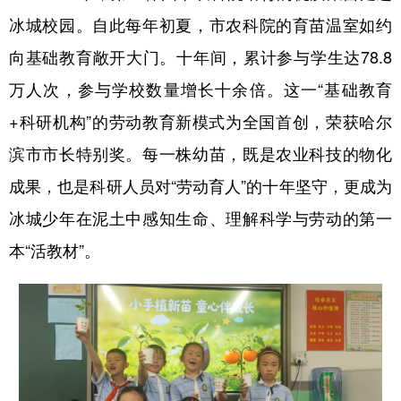
四川
贵州
云南
西藏
冰城校园。自此每年初夏，市农科院的育苗温室如约
陕西
甘肃
青海
宁夏
向基础教育敞开大门。十年间，累计参与学生达78.8
新疆
内蒙古
黑龙江
万人次，参与学校数量增长十余倍。这一“基础教育
+科研机构”的劳动教育新模式为全国首创，荣获哈尔
多语种频道
滨市市长特别奖。每一株幼苗，既是农业科技的物化
成果，也是科研人员对“劳动育人”的十年坚守，更成为
English
Español
Français
عربى
冰城少年在泥土中感知生命、理解科学与劳动的第一
Русский язык
日本語
한국어
本“活教材”。
Deutsch
Português