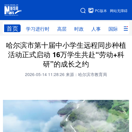
手机版
PC版本
网站无障碍
网站地图
首页
学习进行时
高层
时政
人事
国际
财
哈尔滨市第十届中小学生远程同步种植
学习进行时
高层
时政
人事
活动正式启动 16万学生共赴“劳动+科
国际
财经
网评
港澳
研”的成长之约
台湾
思客智库
全球连线
教育
2026-05-14 11:28:26
来源：哈尔滨市教育局
科技
科普
体育
文化
健康
军事
访谈
视频
图片
中央文件
金融
汽车
食品
人居
信息化
乡村振兴
溯源中国
城市
旅游
能源