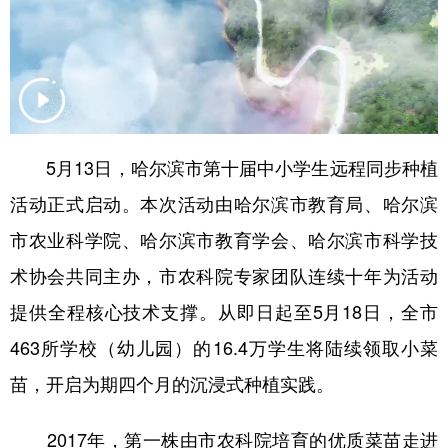
会展
彩票
娱乐
时尚
悦读
公益
书画
一带一路
亚太网
上市公司
投教基地
5月13日，哈尔滨市第十届中小学生远程同步种植
地方频道
活动正式启动。本次活动由哈尔滨市教育局、哈尔滨
市农业科学院、哈尔滨市教育学会、哈尔滨市科学技
北京
天津
河北
山西
术协会共同主办，市农科院专家团队连续十年为活动
辽宁
吉林
上海
江苏
提供全程核心技术支撑。从即日起至5月18日，全市
浙江
安徽
福建
江西
463所学校（幼儿园）的16.4万学生将陆续领取小菜
山东
河南
湖北
湖南
苗，开启为期四个月的沉浸式种植实践。
广东
广西
海南
重庆
2017年，第一株由市农科院培育的优质菜苗走进