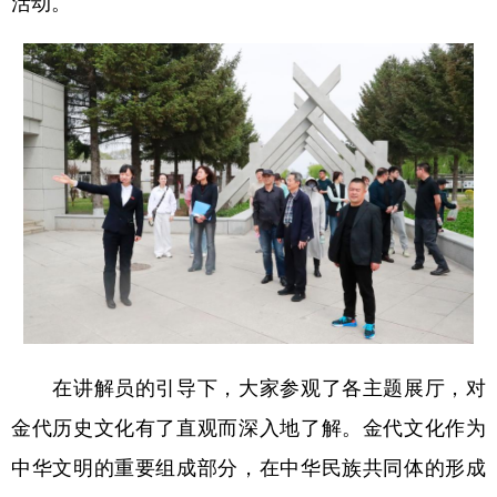
活动。
会展
彩票
娱乐
时尚
悦读
公益
书画
一带一路
亚太网
上市公司
投教基地
地方频道
北京
天津
河北
山西
辽宁
吉林
上海
江苏
浙江
安徽
福建
江西
在讲解员的引导下，大家参观了各主题展厅，对
山东
河南
湖北
湖南
金代历史文化有了直观而深入地了解。金代文化作为
广东
广西
海南
重庆
中华文明的重要组成部分，在中华民族共同体的形成