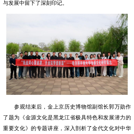
与发展中留下了深刻印记。
四川
贵州
云南
西藏
陕西
甘肃
青海
宁夏
新疆
内蒙古
黑龙江
多语种频道
English
Español
Français
عربى
Русский язык
日本語
한국어
Deutsch
Português
参观结束后，金上京历史博物馆副馆长郭万勋作
了题为《金源文化是黑龙江省极具特色和发展潜力的
重要文化》的专题讲座，深入剖析了金代文化对中华