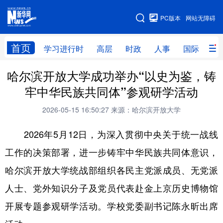
手机版
PC版本
网站无障碍
网站地图
首页
学习进行时
高层
时政
人事
国际
财
哈尔滨开放大学成功举办“以史为鉴，铸
学习进行时
高层
时政
人事
牢中华民族共同体”参观研学活动
国际
财经
网评
港澳
2026-05-15 16:50:27
来源：哈尔滨开放大学
台湾
思客智库
全球连线
教育
2026年5月12日，为深入贯彻中央关于统一战线
科技
科普
体育
文化
工作的决策部署，进一步铸牢中华民族共同体意识，
健康
军事
访谈
视频
哈尔滨开放大学统战部组织各民主党派成员、无党派
图片
中央文件
金融
汽车
人士、党外知识分子及党员代表赴金上京历史博物馆
食品
人居
信息化
乡村振兴
开展专题参观研学活动。学校党委副书记陈永昕出席
溯源中国
城市
旅游
能源