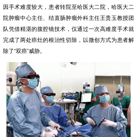
因手术难度较大，患者转院至哈医大二院，哈医大二
会展
彩票
娱乐
时尚
院肿瘤中心主任、结直肠肿瘤外科主任王贵玉教授团
悦读
公益
书画
一带一路
队凭借精湛的腹腔镜技术，仅通过一次高难度手术就
亚太网
上市公司
投教基地
完成了两处癌灶的根治性切除，以微创方式为患者解
除了“双癌”威胁。
地方频道
北京
天津
河北
山西
辽宁
吉林
上海
江苏
浙江
安徽
福建
江西
山东
河南
湖北
湖南
广东
广西
海南
重庆