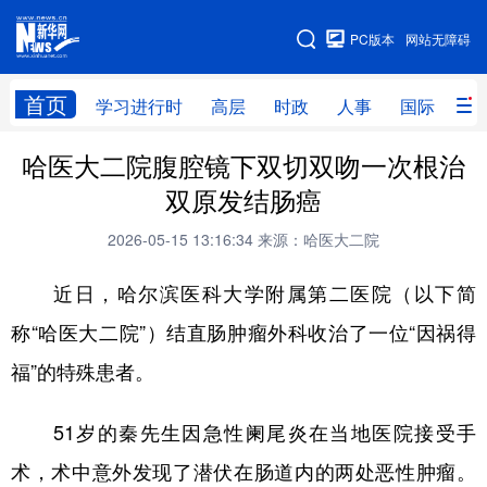
手机版
PC版本
网站无障碍
网站地图
首页
学习进行时
高层
时政
人事
国际
财
哈医大二院腹腔镜下双切双吻一次根治
学习进行时
高层
时政
人事
双原发结肠癌
国际
财经
网评
港澳
2026-05-15 13:16:34
来源：哈医大二院
台湾
思客智库
全球连线
教育
近日，哈尔滨医科大学附属第二医院（以下简
科技
科普
体育
文化
称“哈医大二院”）结直肠肿瘤外科收治了一位“因祸得
健康
军事
访谈
视频
福”的特殊患者。
图片
中央文件
金融
汽车
51岁的秦先生因急性阑尾炎在当地医院接受手
食品
人居
信息化
乡村振兴
术，术中意外发现了潜伏在肠道内的两处恶性肿瘤。
溯源中国
城市
旅游
能源