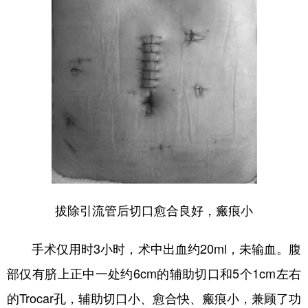
拔除引流管后切口愈合良好，瘢痕小
手术仅用时3小时，术中出血约20ml，未输血。腹
部仅有脐上正中一处约6cm的辅助切口和5个1cm左右
的Trocar孔，辅助切口小、愈合快、瘢痕小，兼顾了功