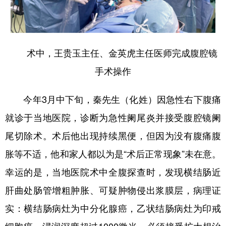
四川
贵州
云南
西藏
陕西
甘肃
青海
宁夏
新疆
内蒙古
黑龙江
术中，王贵玉主任、金英虎主任医师完成腹腔镜
手术操作
多语种频道
今年3月中下旬，秦先生（化姓）因急性右下腹痛
English
Español
Français
عربى
就诊于当地医院，诊断为急性阑尾炎并接受腹腔镜阑
Русский язык
日本語
한국어
尾切除术。术后他出现持续黑便，但因为没有腹痛腹
Deutsch
Português
胀等不适，他和家人都以为是“术后正常现象”未在意。
幸运的是，当地医院术中全腹探查时，发现横结肠近
肝曲处肠管增粗肿胀、可疑肿物侵出浆膜层，病理证
实：横结肠病灶为中分化腺癌，乙状结肠病灶为印戒
细胞癌，浸润深度超过1000微米，必须接受扩大根治