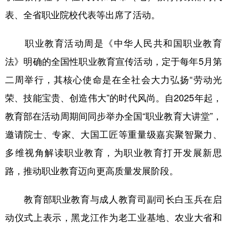
四川
贵州
云南
西藏
表、全省职业院校代表等出席了活动。
陕西
甘肃
青海
宁夏
职业教育活动周是《中华人民共和国职业教育
新疆
内蒙古
黑龙江
法》明确的全国性职业教育宣传活动，定于每年5月第
二周举行，其核心使命是在全社会大力弘扬“劳动光
多语种频道
荣、技能宝贵、创造伟大”的时代风尚。自2025年起，
English
Español
Français
عربى
教育部在活动周期间同步举办全国“职业教育大讲堂”，
Русский язык
日本語
한국어
邀请院士、专家、大国工匠等重量级嘉宾聚智聚力、
Deutsch
Português
多维视角解读职业教育，为职业教育打开发展新思
路，推动职业教育迈向更高质量发展阶段。
教育部职业教育与成人教育司副司长白玉兵在启
动仪式上表示，黑龙江作为老工业基地、农业大省和