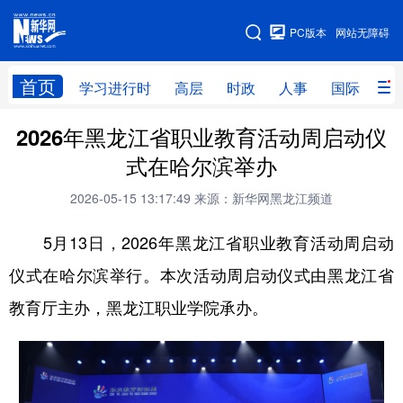
手机版
PC版本
网站无障碍
网站地图
首页
学习进行时
高层
时政
人事
国际
财
2026年黑龙江省职业教育活动周启动仪
学习进行时
高层
时政
人事
式在哈尔滨举办
国际
财经
网评
港澳
2026-05-15 13:17:49
来源：新华网黑龙江频道
台湾
思客智库
全球连线
教育
5月13日，2026年黑龙江省职业教育活动周启动
科技
科普
体育
文化
仪式在哈尔滨举行。本次活动周启动仪式由黑龙江省
健康
军事
访谈
视频
教育厅主办，黑龙江职业学院承办。
图片
中央文件
金融
汽车
食品
人居
信息化
乡村振兴
溯源中国
城市
旅游
能源