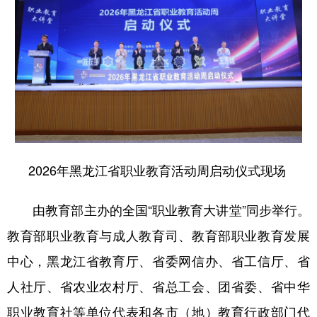
会展
彩票
娱乐
时尚
悦读
公益
书画
一带一路
亚太网
上市公司
投教基地
地方频道
2026年黑龙江省职业教育活动周启动仪式现场
北京
天津
河北
山西
辽宁
吉林
上海
江苏
由教育部主办的全国“职业教育大讲堂”同步举行。
浙江
安徽
福建
江西
教育部职业教育与成人教育司、教育部职业教育发展
中心，黑龙江省教育厅、省委网信办、省工信厅、省
山东
河南
湖北
湖南
人社厅、省农业农村厅、省总工会、团省委、省中华
广东
广西
海南
重庆
职业教育社等单位代表和各市（地）教育行政部门代