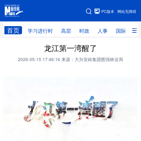
手机版
PC版本
网站无障碍
网站地图
首页
学习进行时
高层
时政
人事
国际
财
龙江第一湾醒了
学习进行时
高层
时政
人事
2026-05-15 17:46:16
来源：大兴安岭集团图强林业局
国际
财经
网评
港澳
台湾
思客智库
全球连线
教育
科技
科普
体育
文化
健康
军事
访谈
视频
图片
中央文件
金融
汽车
食品
人居
信息化
乡村振兴
溯源中国
城市
旅游
能源