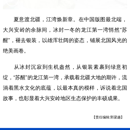
会展
彩票
娱乐
时尚
夏意渡北疆，江湾焕新章。在中国版图最北端，
悦读
公益
书画
一带一路
大兴安岭的余脉间，冰封一冬的龙江第一湾悄然“苏
亚太网
上市公司
投教基地
醒”，褪去银装，以雄浑壮阔的姿态，铺展北国风光的
绝美画卷。
地方频道
从冰封沉寂到生机盎然，从银装素裹到绿意初
北京
天津
河北
山西
绽，“苏醒”的龙江第一湾，承载着北疆大地的期许，流
辽宁
吉林
上海
江苏
淌着黑水文化的底蕴，以最本真的模样，诉说着北国
浙江
安徽
福建
江西
故事，也彰显着大兴安岭地区生态保护的丰硕成果。
山东
河南
湖北
湖南
【责任编辑:郭梁越】
广东
广西
海南
重庆