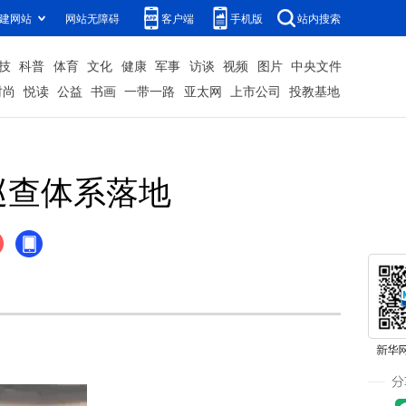
建网站
网站无障碍
客户端
手机版
站内搜索
技
科普
体育
文化
健康
军事
访谈
视频
图片
中央文件
时尚
悦读
公益
书画
一带一路
亚太网
上市公司
投教基地
巡查体系落地