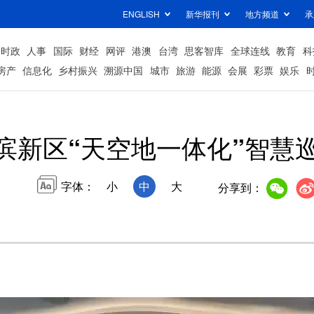
ENGLISH
新华报刊
地方频道
承
时政
人事
国际
财经
网评
港澳
台湾
思客智库
全球连线
教育
科
房产
信息化
乡村振兴
溯源中国
城市
旅游
能源
会展
彩票
娱乐
滨新区“天空地一体化”智慧
字体：
小
中
大
分享到：