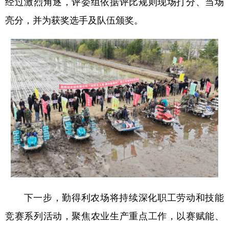
经过激烈角逐，评委组依据评比规则现场打分、当场
四川
贵州
云南
西藏
亮分，并为获奖选手及队伍颁奖。
陕西
甘肃
青海
宁夏
新疆
内蒙古
黑龙江
多语种频道
English
Español
Français
عربى
Русский язык
日本語
한국어
Deutsch
Português
下一步，勤得利农场将持续深化职工劳动和技能
竞赛系列活动，聚焦农业生产重点工作，以赛赋能、