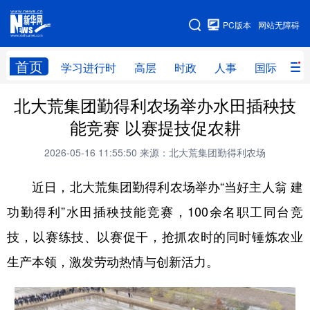
手机版
PC版本
网站无障碍
网站地图
首页
学习进行时
高层
时政
人事
国际
财
北大荒集团勤得利农场举办水田插秧技
学习进行时
高层
时政
人事
能竞赛 以赛提技促农耕
国际
财经
网评
港澳
2026-05-16 11:55:50
来源：北大荒集团勤得利农场
台湾
思客智库
全球连线
教育
近日，北大荒集团勤得利农场举办“当好主人翁 建
科技
科普
体育
文化
功勤得利”水田插秧技能竞赛，100余名职工同台竞
健康
军事
访谈
视频
技，以赛练技、以赛促干，抢抓农时的同时锤炼农业
图片
中央文件
金融
汽车
生产本领，激发劳动热情与创新活力。
食品
人居
信息化
乡村振兴
溯源中国
城市
旅游
能源