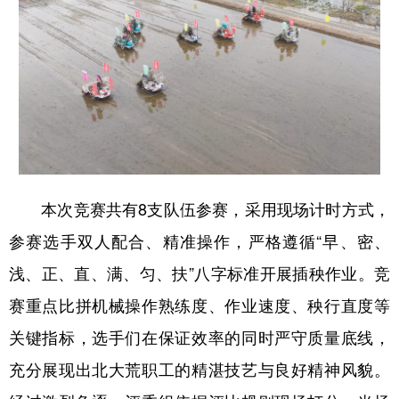
会展
彩票
娱乐
时尚
悦读
公益
书画
一带一路
亚太网
上市公司
投教基地
地方频道
本次竞赛共有8支队伍参赛，采用现场计时方式，
北京
天津
河北
山西
参赛选手双人配合、精准操作，严格遵循“早、密、
辽宁
吉林
上海
江苏
浅、正、直、满、匀、扶”八字标准开展插秧作业。竞
浙江
安徽
福建
江西
赛重点比拼机械操作熟练度、作业速度、秧行直度等
山东
河南
湖北
湖南
关键指标，选手们在保证效率的同时严守质量底线，
充分展现出北大荒职工的精湛技艺与良好精神风貌。
广东
广西
海南
重庆