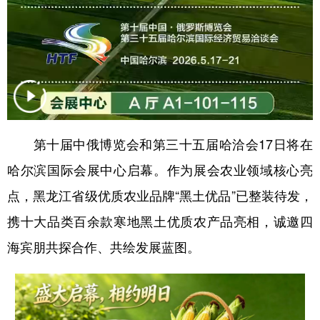
四川
贵州
云南
西藏
陕西
甘肃
青海
宁夏
新疆
内蒙古
黑龙江
多语种频道
第十届中俄博览会和第三十五届哈洽会17日将在
English
Español
Français
عربى
哈尔滨国际会展中心启幕。作为展会农业领域核心亮
Русский язык
日本語
한국어
点，黑龙江省级优质农业品牌“黑土优品”已整装待发，
Deutsch
Português
携十大品类百余款寒地黑土优质农产品亮相，诚邀四
海宾朋共探合作、共绘发展蓝图。