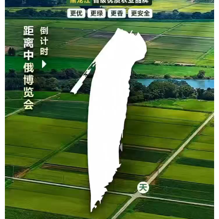
会展
彩票
娱乐
时尚
悦读
公益
书画
一带一路
亚太网
上市公司
投教基地
地方频道
北京
天津
河北
山西
辽宁
吉林
上海
江苏
浙江
安徽
福建
江西
山东
河南
湖北
湖南
广东
广西
海南
重庆