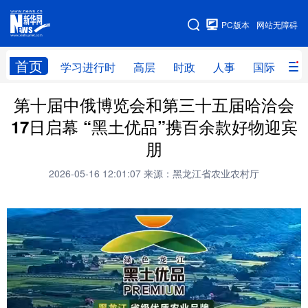
手机版
PC版本
网站无障碍
网站地图
首页
学习进行时
高层
时政
人事
国际
财
第十届中俄博览会和第三十五届哈洽会
学习进行时
高层
时政
人事
17日启幕 “黑土优品”携百余款好物迎宾
国际
财经
网评
港澳
朋
台湾
思客智库
全球连线
教育
2026-05-16 12:01:07
来源：黑龙江省农业农村厅
科技
科普
体育
文化
健康
军事
访谈
视频
图片
中央文件
金融
汽车
食品
人居
信息化
乡村振兴
溯源中国
城市
旅游
能源