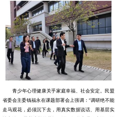
会展
彩票
娱乐
时尚
悦读
公益
书画
一带一路
亚太网
上市公司
投教基地
地方频道
北京
天津
河北
山西
辽宁
吉林
上海
江苏
浙江
安徽
福建
江西
青少年心理健康关乎家庭幸福、社会安定。民盟
山东
河南
湖北
湖南
省委会主委钱福永在课题部署会上强调：“调研绝不能
广东
广西
海南
重庆
走马观花，必须沉下去，用真实数据说话、用基层实