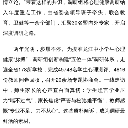
情立论。”带着这样的共识，调研组将心理健康调研纳
四川
贵州
云南
西藏
入年度重点工作，由省委会领导班子牵头，联合教
陕西
甘肃
青海
宁夏
育、卫健等十余个部门，汇聚30名盟内外专家，开启
新疆
内蒙古
黑龙江
深度调研之路。
多语种频道
两年光阴，步履不停。为摸准龙江中小学生心理
健康“脉搏”，调研组创新构建“五位一体”调研体系，走
English
Español
Français
عربى
遍全省178所学校，完成45748名学生心理测评、4616
Русский язык
日本語
한국어
份教师问卷回收，召开20余场专题协商会。一线走访
Deutsch
Português
中，师生家长的心声直白而真切：学生坦言学业压
力“喘不过气”，家长焦虑“严管与松弛难平衡”，教师感
慨“专业不足、力不从心”。这些质朴倾诉，成为调研最
鲜活的素材。