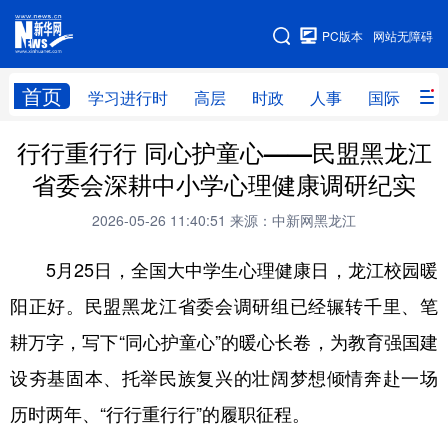
手机版
PC版本
网站无障碍
网站地图
首页
学习进行时
高层
时政
人事
国际
财
行行重行行 同心护童心——民盟黑龙江
学习进行时
高层
时政
人事
省委会深耕中小学心理健康调研纪实
国际
财经
网评
港澳
2026-05-26 11:40:51
来源：中新网黑龙江
台湾
思客智库
全球连线
教育
5月25日，全国大中学生心理健康日，龙江校园暖
科技
科普
体育
文化
阳正好。民盟黑龙江省委会调研组已经辗转千里、笔
健康
军事
访谈
视频
耕万字，写下“同心护童心”的暖心长卷，为教育强国建
图片
中央文件
金融
汽车
设夯基固本、托举民族复兴的壮阔梦想倾情奔赴一场
食品
人居
信息化
乡村振兴
历时两年、“行行重行行”的履职征程。
溯源中国
城市
旅游
能源