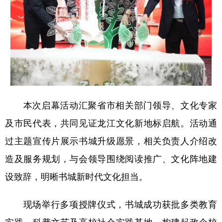
四川
贵州
云南
西藏
陕西
甘肃
青海
宁夏
新疆
内蒙古
黑龙江
多语种频道
本次启幕活动汇聚省市相关部门领导、文化专家
English
Español
Français
عربى
及市民代表，共同见证龙江文化新地标启航。活动通
Русский язык
日本語
한국어
过主题宣传片展示书城升级愿景，相关负责人介绍改
Deutsch
Português
造及服务规划，与会领导围绕阅读推广、文化阵地建
设致辞，明晰书城新时代文化担当。
现场举行多项授牌仪式，书城成功获批多类教育
实践、科普文艺及高校社会实践基地，构建起政企校