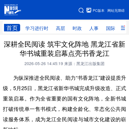
手机版
PC版本
网站无障碍
网站地图
首页
学习进行时
高层
时政
人事
国际
财
深耕全民阅读 筑牢文化阵地 黑龙江省新
学习进行时
高层
时政
人事
华书城重装启幕点亮书香龙江
国际
财经
网评
港澳
2026-05-26 14:45:19
来源：黑龙江出版集团
台湾
思客智库
全球连线
教育
为纵深推进全民阅读、助力“书香龙江”建设提质升
科技
科普
体育
文化
级，5月25日，黑龙江省新华书城完成升级改造、正式
健康
军事
访谈
视频
重装启幕。作为全省重要的国有文化阵地，全新书城
图片
中央文件
金融
汽车
打破传统单一售书模式，构建全龄化、常态化公共阅
食品
人居
信息化
乡村振兴
读服务体系，成为龙江全民阅读与城市文化建设的崭
溯源中国
城市
旅游
能源