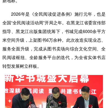
新地标。
会展
彩票
娱乐
时尚
2026年是《全民阅读促进条例》施行元年，也是
悦读
公益
书画
一带一路
全国“全民阅读活动周”开局之年。在黑龙江省委宣传部
亚太网
上市公司
投教基地
指导、黑龙江出版集团统筹下，书城完成6000余平方
米空间升级，上架图书6万余种。此次改造实现业态、
地方频道
服务全面升级，完成从图书卖场向综合文化空间、全
民阅读枢纽、全龄服务平台的迭代，为全省实体书店
北京
天津
河北
山西
转型发展树立样板。
辽宁
吉林
上海
江苏
浙江
安徽
福建
江西
山东
河南
湖北
湖南
广东
广西
海南
重庆