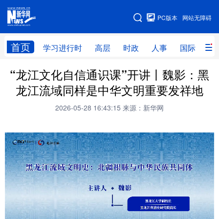
手机版
PC版本
网站无障碍
网站地图
首页
学习进行时
高层
时政
人事
国际
财
“龙江文化自信通识课”开讲丨魏影：黑
学习进行时
高层
时政
人事
龙江流域同样是中华文明重要发祥地
国际
财经
网评
港澳
2026-05-28 16:43:15
来源：新华网
台湾
思客智库
全球连线
教育
科技
科普
体育
文化
健康
军事
访谈
视频
图片
中央文件
金融
汽车
食品
人居
信息化
乡村振兴
溯源中国
城市
旅游
能源