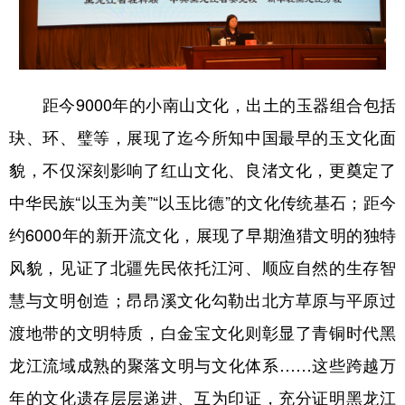
距今9000年的小南山文化，出土的玉器组合包括
玦、环、璧等，展现了迄今所知中国最早的玉文化面
貌，不仅深刻影响了红山文化、良渚文化，更奠定了
中华民族“以玉为美”“以玉比德”的文化传统基石；距今
约6000年的新开流文化，展现了早期渔猎文明的独特
风貌，见证了北疆先民依托江河、顺应自然的生存智
慧与文明创造；昂昂溪文化勾勒出北方草原与平原过
渡地带的文明特质，白金宝文化则彰显了青铜时代黑
龙江流域成熟的聚落文明与文化体系……这些跨越万
年的文化遗存层层递进、互为印证，充分证明黑龙江