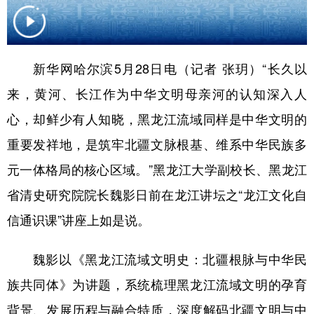
会展
彩票
娱乐
时尚
悦读
公益
书画
一带一路
新华网哈尔滨5月28日电（记者 张玥）“长久以
亚太网
上市公司
投教基地
来，黄河、长江作为中华文明母亲河的认知深入人
心，却鲜少有人知晓，黑龙江流域同样是中华文明的
地方频道
重要发祥地，是筑牢北疆文脉根基、维系中华民族多
元一体格局的核心区域。”黑龙江大学副校长、黑龙江
北京
天津
河北
山西
省清史研究院院长魏影日前在龙江讲坛之“龙江文化自
辽宁
吉林
上海
江苏
信通识课”讲座上如是说。
浙江
安徽
福建
江西
魏影以《黑龙江流域文明史：北疆根脉与中华民
山东
河南
湖北
湖南
族共同体》为讲题，系统梳理黑龙江流域文明的孕育
广东
广西
海南
重庆
背景、发展历程与融合特质，深度解码北疆文明与中