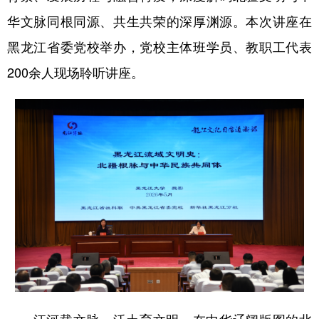
四川
贵州
云南
西藏
华文脉同根同源、共生共荣的深厚渊源。本次讲座在
陕西
甘肃
青海
宁夏
黑龙江省委党校举办，党校主体班学员、教职工代表
新疆
内蒙古
黑龙江
200余人现场聆听讲座。
多语种频道
English
Español
Français
عربى
Русский язык
日本語
한국어
Deutsch
Português