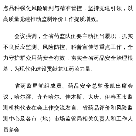
四川
贵州
云南
西藏
点品种强化风险研判与精准管控，坚持党建引领，以
陕西
甘肃
青海
宁夏
高质量党建推动监测评价工作提质增效。
新疆
内蒙古
黑龙江
会议强调，全省药监队伍要主动担当履职，抓实
不良反应监测、风险防控、科普宣传等重点工作，全
多语种频道
力守护群众用药安全有效，夯实全省药品安全治理根
English
Español
Français
عربى
基，为现代化建设贡献龙江药监力量。
Русский язык
日本語
한국어
省药监局党组成员、药品安全总监母凯出席会
Deutsch
Português
议，哈尔滨、齐齐哈尔、佳木斯、大庆、伊春五市监
测机构代表在会上作交流发言。省药品评价和风险监
测中心及各市（地）市场监管局相关负责人和工作人
员参会。