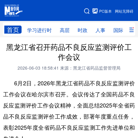
手机版
PC版本
网站无障碍
网站地图
首页
学习进行时
高层
时政
人事
国际
财
黑龙江省召开药品不良反应监测评价工
学习进行时
高层
时政
人事
作会议
国际
财经
网评
港澳
2026-06-03 18:58:41
来源：黑龙江省药品监督管理局
台湾
思客智库
全球连线
教育
6月2日，2026年黑龙江省药品不良反应监测评价
科技
科普
体育
文化
工作会议在哈尔滨市召开。会议传达了全国药品不良
健康
军事
访谈
视频
反应监测评价工作会议精神，全面总结2025年全省药
图片
中央文件
金融
汽车
品不良反应监测评价工作成效，部署年度重点任务，
食品
人居
信息化
乡村振兴
表彰2025年度全省药品不良反应监测工作先进单位和
溯源中国
城市
旅游
能源