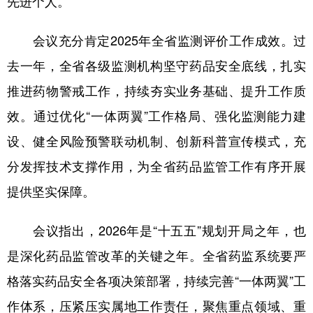
先进个人。
会展
彩票
娱乐
时尚
会议充分肯定2025年全省监测评价工作成效。过
悦读
公益
书画
一带一路
去一年，全省各级监测机构坚守药品安全底线，扎实
亚太网
上市公司
投教基地
推进药物警戒工作，持续夯实业务基础、提升工作质
效。通过优化“一体两翼”工作格局、强化监测能力建
地方频道
设、健全风险预警联动机制、创新科普宣传模式，充
分发挥技术支撑作用，为全省药品监管工作有序开展
北京
天津
河北
山西
提供坚实保障。
辽宁
吉林
上海
江苏
会议指出，2026年是“十五五”规划开局之年，也
浙江
安徽
福建
江西
是深化药品监管改革的关键之年。全省药监系统要严
山东
河南
湖北
湖南
格落实药品安全各项决策部署，持续完善“一体两翼”工
广东
广西
海南
重庆
作体系，压紧压实属地工作责任，聚焦重点领域、重