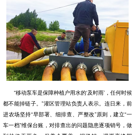
会展
彩票
娱乐
时尚
悦读
公益
书画
一带一路
亚太网
上市公司
投教基地
地方频道
北京
天津
河北
山西
辽宁
吉林
上海
江苏
“移动泵车是保障种植户用水的‘及时雨’，任何时候
浙江
安徽
福建
江西
都不能掉链子。”灌区管理站负责人表示。连日来，前
山东
河南
湖北
湖南
进农场坚持“早部署、细排查、严整改”原则，建立“一
车一档”维保台账，对排查出的问题隐患逐项销号，做
广东
广西
海南
重庆