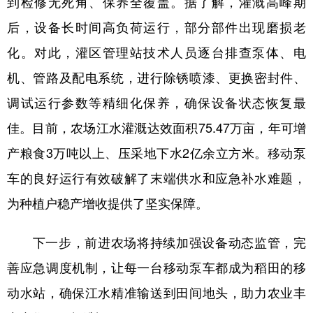
到检修无死角、保养全覆盖。据了解，灌溉高峰期
四川
贵州
云南
西藏
后，设备长时间高负荷运行，部分部件出现磨损老
陕西
甘肃
青海
宁夏
化。对此，灌区管理站技术人员逐台排查泵体、电
新疆
内蒙古
黑龙江
机、管路及配电系统，进行除锈喷漆、更换密封件、
调试运行参数等精细化保养，确保设备状态恢复最
多语种频道
佳。目前，农场江水灌溉达效面积75.47万亩，年可增
English
Español
Français
عربى
产粮食3万吨以上、压采地下水2亿余立方米。移动泵
车的良好运行有效破解了末端供水和应急补水难题，
Русский язык
日本語
한국어
为种植户稳产增收提供了坚实保障。
Deutsch
Português
下一步，前进农场将持续加强设备动态监管，完
善应急调度机制，让每一台移动泵车都成为稻田的移
动水站，确保江水精准输送到田间地头，助力农业丰