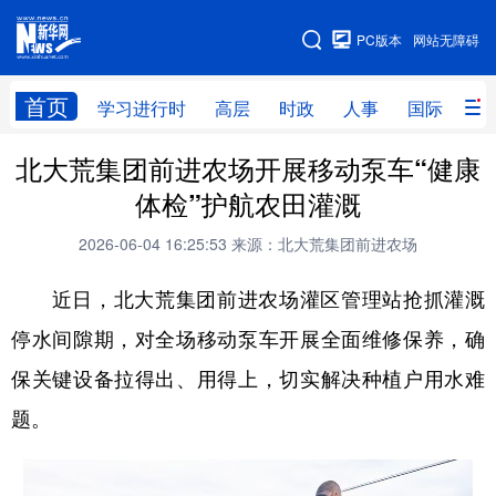
手机版
PC版本
网站无障碍
网站地图
首页
学习进行时
高层
时政
人事
国际
财
北大荒集团前进农场开展移动泵车“健康
学习进行时
高层
时政
人事
体检”护航农田灌溉
国际
财经
网评
港澳
2026-06-04 16:25:53
来源：北大荒集团前进农场
台湾
思客智库
全球连线
教育
近日，北大荒集团前进农场灌区管理站抢抓灌溉
科技
科普
体育
文化
停水间隙期，对全场移动泵车开展全面维修保养，确
健康
军事
访谈
视频
保关键设备拉得出、用得上，切实解决种植户用水难
图片
中央文件
金融
汽车
题。
食品
人居
信息化
乡村振兴
溯源中国
城市
旅游
能源