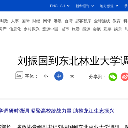
ENGLISH
新华报刊
地方频道
承
时政
人事
国际
财经
网评
港澳
台湾
思客智库
全球连线
教育
科
房产
信息化
乡村振兴
溯源中国
城市
旅游
能源
会展
彩票
娱乐
刘振国到东北林业大学
字体：
小
中
大
分享到：
学调研时强调 凝聚高校统战力量 助推龙江生态振兴
部长，省政协党组副书记刘振国到东北林业大学调研，深