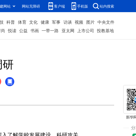
建网站
网站无障碍
客户端
手机版
站内搜索
技
科普
体育
文化
健康
军事
访谈
视频
图片
中央文件
时尚
悦读
公益
书画
一带一路
亚太网
上市公司
投教基地
调研
入了解学校发展建设、科研攻关、