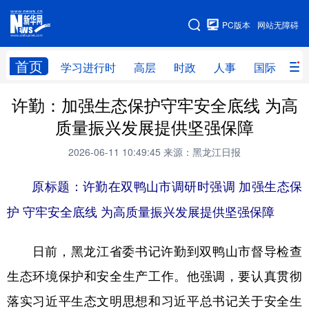
手机版
PC版本
网站无障碍
网站地图
首页
学习进行时
高层
时政
人事
国际
财
许勤：加强生态保护守牢安全底线 为高
学习进行时
高层
时政
人事
质量振兴发展提供坚强保障
国际
财经
网评
港澳
2026-06-11 10:49:45
来源：黑龙江日报
台湾
思客智库
全球连线
教育
原标题：许勤在双鸭山市调研时强调 加强生态保
科技
科普
体育
文化
护 守牢安全底线 为高质量振兴发展提供坚强保障
健康
军事
访谈
视频
日前，黑龙江省委书记许勤到双鸭山市督导检查
图片
中央文件
金融
汽车
生态环境保护和安全生产工作。他强调，要认真贯彻
食品
人居
信息化
乡村振兴
落实习近平生态文明思想和习近平总书记关于安全生
溯源中国
城市
旅游
能源