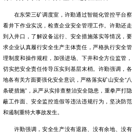
四川
贵州
云南
西藏
在东荣三矿调度室，许勤通过智能化管控平台察
陕西
甘肃
青海
宁夏
看井下作业实况，检查企业安全管理工作。许勤还走
新疆
内蒙古
黑龙江
到入井口，了解设备运行、安全措施落实等情况，要
求企业认真履行安全生产主体责任，严格执行安全管
多语种频道
理制度和操作规程，加强进场、下井和全方位监管，
English
Español
Français
عربى
切实把安全责任传导压实到基层末梢。许勤强调，各
Русский язык
日本語
한국어
地各有关方面要强化安全意识，严格落实矿山安全“八
Deutsch
Português
条硬措施”，从严从实排查整治安全隐患，重拳严打隐
蔽工作面、安全监控造假等违法违规行为，坚决防范
和遏制重特大事故发生。
许勤强调，安全生产没有退路、没有余地、没有