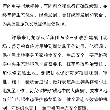
产的重要指示精神，牢固树立和践行正确政绩观，始
会展
彩票
娱乐
时尚
终坚持生态优先、绿色发展，更好统筹发展和安全，
悦读
公益
书画
一带一路
为高质量振兴发展提供坚强保障。
亚太网
上市公司
投教基地
许勤来到龙煤双矿集团东荣三矿改扩建项目现
场，督导检查临时用地到期复垦工作进展。他强调，
地方频道
保护黑土地事关国家粮食安全、生态安全，要严格落
北京
天津
河北
山西
实中央生态环境保护督察要求，扛牢整改整治责任，
辽宁
吉林
上海
江苏
加快修复黑土地。要把耕地保护贯穿项目规划、审
批、施工、验收全过程，做好表层黑土剥离存储和土
浙江
安徽
福建
江西
地复垦工作，切实保护好“耕地中的大熊猫”。要求各地
山东
河南
湖北
湖南
各部门加强生态保护修复监管，健全常态长效管护机
广东
广西
海南
重庆
制，守好绿水青山，筑牢祖国生态安全屏障。