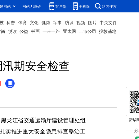
建网站
网站无障碍
客户端
手机版
站内搜索
技
科普
体育
文化
健康
军事
访谈
视频
图片
中央文件
时尚
悦读
公益
书画
一带一路
亚太网
上市公司
投教基地
期汛期安全检查
黑龙江省交通运输厅建设管理处组
扎实推进重大安全隐患排查整治工