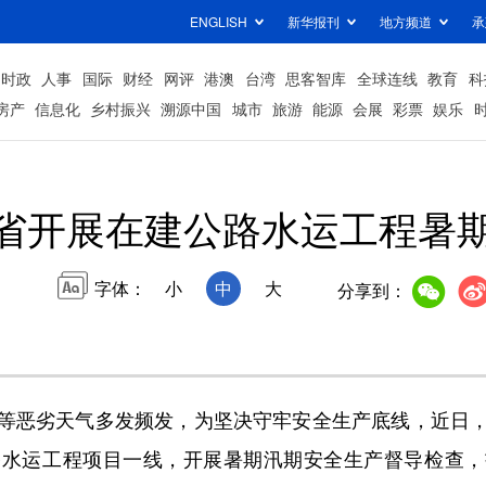
ENGLISH
新华报刊
地方频道
承
时政
人事
国际
财经
网评
港澳
台湾
思客智库
全球连线
教育
科
房产
信息化
乡村振兴
溯源中国
城市
旅游
能源
会展
彩票
娱乐
省开展在建公路水运工程暑
字体：
小
中
大
分享到：
恶劣天气多发频发，为坚决守牢安全生产底线，近日，
路水运工程项目一线，开展暑期汛期安全生产督导检查，