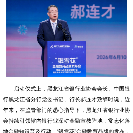
四川
贵州
云南
西藏
陕西
甘肃
青海
宁夏
新疆
内蒙古
黑龙江
多语种频道
English
Español
Français
عربى
Русский язык
日本語
한국어
启动仪式上，黑龙江省银行业协会会长、中国银
Deutsch
Português
行黑龙江省分行党委书记、行长郝连才致辞时说，近
年来，在监管部门的悉心指导下，黑龙江省银行业协
会持续引领辖内银行业深耕金融宣教阵地，常态化落
地金融知识普及行动。“银雪花”金融教育品牌的发布，