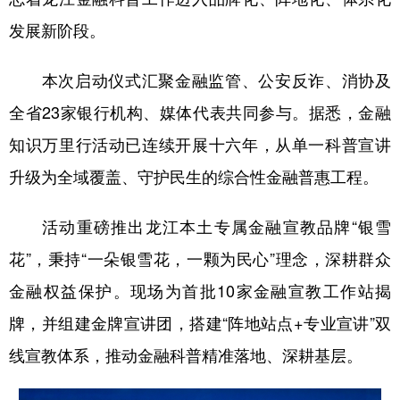
发展新阶段。
会展
彩票
娱乐
时尚
悦读
公益
书画
一带一路
本次启动仪式汇聚金融监管、公安反诈、消协及
全省23家银行机构、媒体代表共同参与。据悉，金融
亚太网
上市公司
投教基地
知识万里行活动已连续开展十六年，从单一科普宣讲
升级为全域覆盖、守护民生的综合性金融普惠工程。
地方频道
北京
天津
河北
山西
活动重磅推出龙江本土专属金融宣教品牌“银雪
花”，秉持“一朵银雪花，一颗为民心”理念，深耕群众
辽宁
吉林
上海
江苏
金融权益保护。现场为首批10家金融宣教工作站揭
浙江
安徽
福建
江西
牌，并组建金牌宣讲团，搭建“阵地站点+专业宣讲”双
山东
河南
湖北
湖南
线宣教体系，推动金融科普精准落地、深耕基层。
广东
广西
海南
重庆