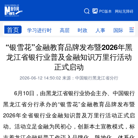
手机版
PC版本
网站无障碍
网站地图
首页
学习进行时
高层
时政
人事
国际
财
“银雪花”金融教育品牌发布暨2026年黑
学习进行时
高层
时政
人事
龙江省银行业普及金融知识万里行活动
国际
财经
网评
港澳
正式启动
台湾
思客智库
全球连线
教育
2026-06-12 14:50:02
来源：中国银行黑龙江省分行
科技
科普
体育
文化
6月10日，由黑龙江省银行业协会主办、中国银行
健康
军事
访谈
视频
黑龙江省分行承办的“银雪花”金融教育品牌发布暨
图片
中央文件
金融
汽车
2026年全省银行业金融知识普及万里行活动正式启
食品
人居
信息化
乡村振兴
动。活动立足金融为民初心，创新本土宣教模式，标
志着龙江金融科普工作迈入品牌化、阵地化、体系化
溯源中国
城市
旅游
能源