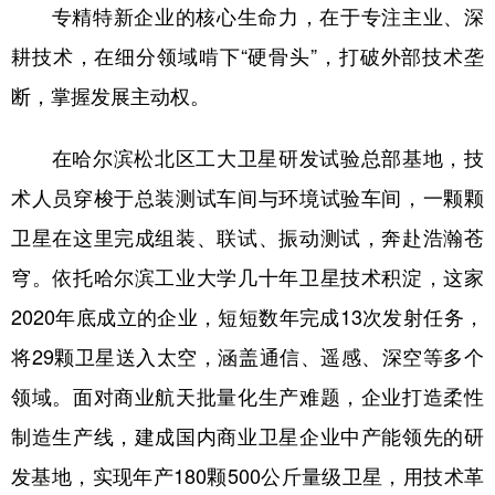
四川
贵州
云南
西藏
专精特新企业的核心生命力，在于专注主业、深
耕技术，在细分领域啃下“硬骨头”，打破外部技术垄
陕西
甘肃
青海
宁夏
断，掌握发展主动权。
新疆
内蒙古
黑龙江
在哈尔滨松北区工大卫星研发试验总部基地，技
多语种频道
术人员穿梭于总装测试车间与环境试验车间，一颗颗
卫星在这里完成组装、联试、振动测试，奔赴浩瀚苍
English
Español
Français
عربى
穹。依托哈尔滨工业大学几十年卫星技术积淀，这家
Русский язык
日本語
한국어
2020年底成立的企业，短短数年完成13次发射任务，
Deutsch
Português
将29颗卫星送入太空，涵盖通信、遥感、深空等多个
领域。面对商业航天批量化生产难题，企业打造柔性
制造生产线，建成国内商业卫星企业中产能领先的研
发基地，实现年产180颗500公斤量级卫星，用技术革