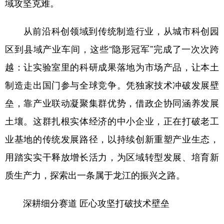
域攻坚克难。
会展
彩票
娱乐
时尚
从前沿科创领域到传统制造行业，从城市科创园
悦读
公益
书画
一带一路
区到县域产业车间，这些“隐形冠军”完成了一次次跨
亚太网
上市公司
投教基地
越：让实验室里的科研成果落地为市场产品，让本土
制造走出国门参与全球竞争。凭独家技术冲破发展壁
地方频道
垒，靠产业联动凝聚集群优势，借政企协同涵养发展
土壤。这群扎根实体经济的中小企业，正在打破老工
北京
天津
河北
山西
业基地的传统发展路径，以持续创新重塑产业生态，
辽宁
吉林
上海
江苏
用踏实实干释放增长活力，为区域转型发展、培育新
浙江
安徽
福建
江西
质生产力，探索出一条属于龙江的振兴之路。
山东
河南
湖北
湖南
深耕细分赛道 匠心攻坚打破技术壁垒
广东
广西
海南
重庆