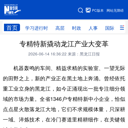
手机版
PC版本
网站无障碍
网站地图
首页
学习进行时
高层
时政
人事
国际
财
专精特新撬动龙江产业大变革
学习进行时
高层
时政
人事
2026-06-14 16:36:22
来源：黑龙江日报
国际
财经
网评
港澳
机器轰鸣的车间、精益求精的实验室、一望无际
台湾
思客智库
全球连线
教育
的田野之上，新的产业正在黑土地上奔涌。曾经依托
科技
科普
体育
文化
重工业立身的黑龙江，如今正涌现出一批专注细分领
健康
军事
访谈
视频
域的市场力量。全省1346户专精特新中小企业，恰似
图片
中央文件
金融
汽车
点点星火散落龙江大地，它们不求规模体量，只深耕
食品
人居
信息化
乡村振兴
一域、淬炼技术，在冷门赛道里精耕细作，在关键领
溯源中国
城市
旅游
能源