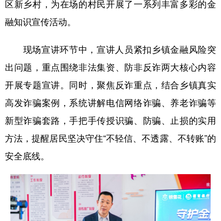
区新乡村，为在场的村民开展了一系列丰富多彩的金
四川
贵州
云南
西藏
融知识宣传活动。
陕西
甘肃
青海
宁夏
新疆
内蒙古
黑龙江
现场宣讲环节中，宣讲人员紧扣乡镇金融风险突
出问题，重点围绕非法集资、防非反诈两大核心内容
多语种频道
开展专题宣讲。同时，聚焦反诈重点，结合乡镇真实
高发诈骗案例，系统讲解电信网络诈骗、养老诈骗等
English
Español
Français
عربى
新型诈骗套路，手把手传授识骗、防骗、止损的实用
Русский язык
日本語
한국어
方法，提醒居民坚决守住“不轻信、不透露、不转账”的
Deutsch
Português
安全底线。