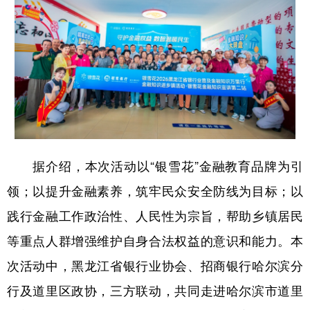
会展
彩票
娱乐
时尚
悦读
公益
书画
一带一路
亚太网
上市公司
投教基地
地方频道
据介绍，本次活动以“银雪花”金融教育品牌为引
北京
天津
河北
山西
领；以提升金融素养，筑牢民众安全防线为目标；以
辽宁
吉林
上海
江苏
践行金融工作政治性、人民性为宗旨，帮助乡镇居民
浙江
安徽
福建
江西
等重点人群增强维护自身合法权益的意识和能力。本
山东
河南
湖北
湖南
次活动中，黑龙江省银行业协会、招商银行哈尔滨分
广东
广西
海南
重庆
行及道里区政协，三方联动，共同走进哈尔滨市道里