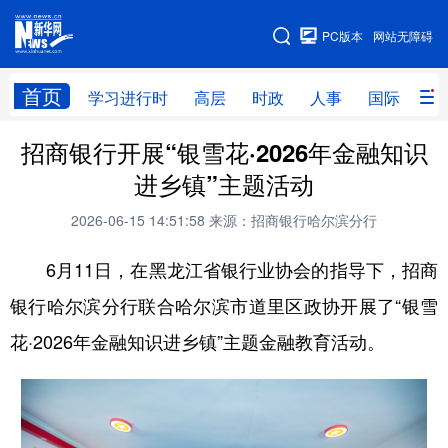
手机版
PC版本
网站无障碍
网站地图
首页
学习进行时
高层
时政
人事
国际
财
招商银行开展“银雪花·2026年金融知识
学习进行时
高层
时政
人事
进乡镇”主题活动
国际
财经
网评
港澳
2026-06-15 14:51:58
来源：招商银行哈尔滨分行
台湾
思客智库
全球连线
教育
6月11日，在黑龙江省银行业协会的指导下，招商
科技
科普
体育
文化
银行哈尔滨分行联合哈尔滨市道里区政协开展了“银雪
健康
军事
访谈
视频
花·2026年金融知识进乡镇”主题金融教育活动。
图片
中央文件
金融
汽车
食品
人居
信息化
乡村振兴
溯源中国
城市
旅游
能源