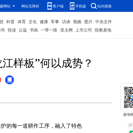
建网站
网站无障碍
客户端
手机版
站内搜索
技
科普
体育
文化
健康
军事
访谈
视频
图片
中央文件
时尚
悦读
公益
书画
一带一路
亚太网
上市公司
投教基地
龙江样板”何以成势？
护的每一道耕作工序，融入了特色