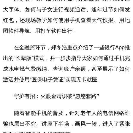
四川
贵州
云南
西藏
大字体、如何与子女进行视频通话、逢年过节如何发
陕西
甘肃
青海
宁夏
红包，还现场教学如何使用手机查看天气预报、用地
新疆
内蒙古
黑龙江
图软件导航、用打车软件出行。
在金融篇环节，郑冬浩重点介绍了一些银行App推
多语种频道
出的“长辈版”模式，并一步步指导大家如何通过手机完
English
Español
Français
عربى
成水电燃气费缴纳、查询账户余额，甚至展示了如何
Русский язык
日本語
한국어
激活并使用“医保电子凭证”实现无卡就医。
Deutsch
Português
守护有招：火眼金睛识破“忽悠套路”
随着智能手机的普及，针对老年人的电信网络诈
骗也层出不穷。讲座下半场，画风一转，进入了紧张