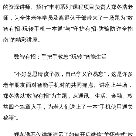
的资深讲师、招行“丰润系列”课程项目负责人郑冬浩老
会展
彩票
娱乐
时尚
师，为全体老年学员及离退休干部带来了一场题为“数
悦读
公益
书画
一带一路
智有招·玩转手机一本通”与“守护有招·防骗防诈全指
亚太网
上市公司
投教基地
南”的精彩讲座。
数智有招：手把手教您“玩转”智能生活
地方频道
“不好意思请孩子教，自己学又容易忘”，这是许多
北京
天津
河北
山西
老年朋友面对智能手机时的共同痛点。讲座上半场，
辽宁
吉林
上海
江苏
郑冬浩以“数智有招”为主题，从通讯、生活、金融、权
浙江
安徽
福建
江西
益四个篇章入手，为老人们送上了一本“手机使用通关
山东
河南
湖北
湖南
秘籍”。
广东
广西
海南
重庆
郑冬浩不仅详细演示了如何开启微信“关怀模式”放