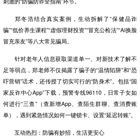
刺激的“防骗防诈全指南”环节。
郑冬浩结合真实案例，生动拆解了“保健品诈
骗”“低价养生课程”“虚假理财投资”“冒充公检法”“AI换脸
冒充亲友”等八大常见骗局。
针对老年人信息获取渠道单一、对新技术了解不
足等弱点，郑老师不仅揭露了骗子的“温情陷阱”和“恐
吓营销”话术，还传授了切实可行的“防身术”。包括“国
家反诈中心App”下载，预警专线96110，日常子女如
何进行“三查”（查新增App、查陌生群聊、查消费账
单），遇到紧急情况如何一键锁卡、设置“延迟转账”。
互动热烈：防骗有妙招，生活更安心