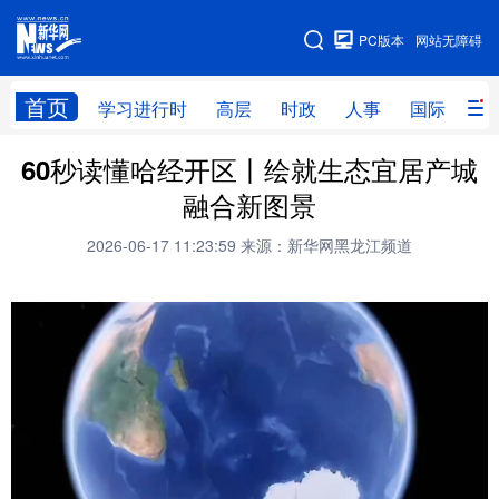
手机版
PC版本
网站无障碍
网站地图
首页
学习进行时
高层
时政
人事
国际
财
60秒读懂哈经开区丨绘就生态宜居产城
学习进行时
高层
时政
人事
融合新图景
国际
财经
网评
港澳
2026-06-17 11:23:59
来源：新华网黑龙江频道
台湾
思客智库
全球连线
教育
科技
科普
体育
文化
健康
军事
访谈
视频
图片
中央文件
金融
汽车
食品
人居
信息化
乡村振兴
溯源中国
城市
旅游
能源