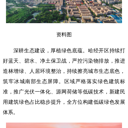
四川
贵州
云南
西藏
陕西
甘肃
青海
宁夏
新疆
内蒙古
黑龙江
资料图
多语种频道
深耕生态建设，厚植绿色底蕴。哈经开区持续打
好蓝天、碧水、净土保卫战，严控污染物排放，推进
English
Español
Français
عربى
造林增绿、人居环境整治，持续擦亮城市生态底色，
Русский язык
日本語
한국어
筑牢冰城南部生态屏障。区域严格落实绿色建筑标
Deutsch
Português
准，推广光伏一体化、源网荷储等低碳技术，新建民
用建筑绿色占比稳步提升，全方位构建低碳绿色发展
体系。