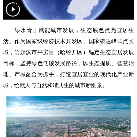
会展
彩票
娱乐
时尚
悦读
公益
书画
一带一路
绿水青山赋能城市发展，生态底色点亮宜居生
亚太网
上市公司
投教基地
活。作为国家级经济技术开发区、国家碳达峰试点区
域，哈尔滨市平房区（哈经开区）锚定生态宜居发展
地方频道
目标，坚持绿色低碳发展路径，以生态提质、智慧治
理、产城融合为抓手，打造宜居宜业的现代化产业新
北京
天津
河北
山西
城，绘就人与自然和谐共生的城市新图景。
辽宁
吉林
上海
江苏
浙江
安徽
福建
江西
山东
河南
湖北
湖南
广东
广西
海南
重庆