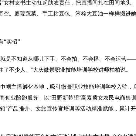
”女村支书主动扛起助农责任，把直播间扎在田间地头
扫而空。庭院蔬菜、手工粘豆包、笨榨大豆油一样样搬进
有“实招”
就是不知道从哪儿下手。不会拍、不会播、不会运营——
住了不少人。”大庆微景职业技能培训学校讲师柏柏说。
巾帼主播孵化基地，吸引微景职业技能培训学校入驻，启
商创业陪跑服务，以“田野新希望”高素质女农民电商集
备箱”产品推介、文旅宣传官培训等活动精准赋能，累计开展