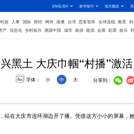
ENGLISH
新华报刊
地方频道
承
时政
人事
国际
财经
网评
港澳
台湾
思客智库
全球连线
教育
科
房产
信息化
乡村振兴
溯源中国
城市
旅游
能源
会展
彩票
娱乐
兴黑土 大庆巾帼“村播”激
字体：
小
中
大
分享到：
站在大庆市连环湖边开了播。凭借这方小小的屏幕，她