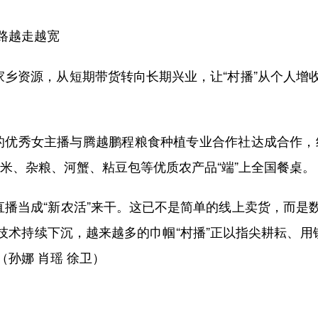
路越走越宽
乡资源，从短期带货转向长期兴业，让“村播”从个人增
优秀女主播与腾越鹏程粮食种植专业合作社达成合作，组
米、杂粮、河蟹、粘豆包等优质农产品“端”上全国餐桌。
播当成“新农活”来干。这已不是简单的线上卖货，而是
技术持续下沉，越来越多的巾帼“村播”正以指尖耕耘、用
孙娜 肖瑶 徐卫）