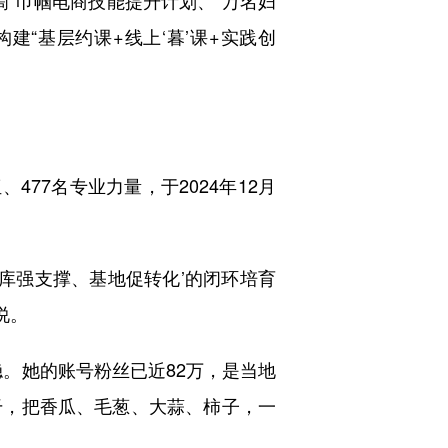
筒”巾帼电商技能提升计划、“万名妇
“基层约课+线上‘暮’课+实践创
77名专业力量，于2024年12月
库强支撑、基地促转化’的闭环培育
说。
。她的账号粉丝已近82万，是当地
干，把香瓜、毛葱、大蒜、柿子，一