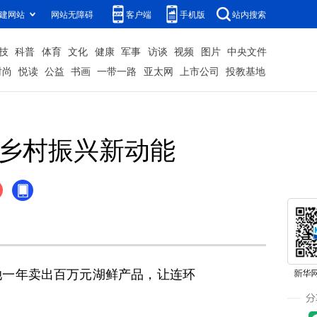
建网站
网站无障碍
客户端
手机版
站内搜索
技
科普
体育
文化
健康
军事
访谈
视频
图片
中央文件
时尚
悦读
公益
书画
一带一路
亚太网
上市公司
投教基地
活乡村振兴新动能
一年卖出百万元湖鲜产品，让连环