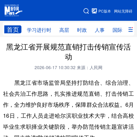
手机版
PC版本
网站无障碍
网站地图
首页
学习进行时
高层
时政
人事
国际
财
黑龙江省开展规范直销打击传销宣传活
学习进行时
高层
时政
人事
动
国际
财经
网评
港澳
2026-06-17 10:30:32
来源：人民网
台湾
思客智库
全球连线
教育
黑龙江省市场监管局坚持打防结合、综合治理、
科技
科普
体育
文化
社会共治工作思路，扎实推进规范直销、打击传销工
健康
军事
访谈
视频
作，全力维护良好市场秩序，保障群众合法权益。6月
图片
中央文件
金融
汽车
16日，工作人员走进哈尔滨职业技术大学，结合高校
食品
人居
信息化
乡村振兴
毕业生求职择业关键阶段，举办防范传销主题宣讲活
溯源中国
城市
旅游
能源