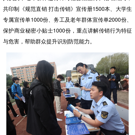
四川
贵州
云南
西藏
共印制《规范直销 打击传销》宣传册1500本、大学生
陕西
甘肃
青海
宁夏
专属宣传单1000份、务工及老年群体宣传单2000份、
新疆
内蒙古
黑龙江
保护商业秘密小贴士1000份，重点讲解传销行为特征
与危害，帮助群众提升识别防范能力。
多语种频道
English
Español
Français
عربى
Русский язык
日本語
한국어
Deutsch
Português