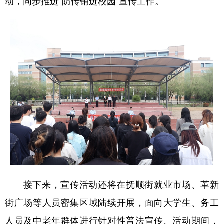
动，同步推进“防传销进校园”宣传工作。
会展
彩票
娱乐
时尚
悦读
公益
书画
一带一路
亚太网
上市公司
投教基地
地方频道
北京
天津
河北
山西
辽宁
吉林
上海
江苏
浙江
安徽
福建
江西
接下来，宣传活动还将在抚顺街就业市场、革新
山东
河南
湖北
湖南
街广场等人员密集区域陆续开展，面向大学生、务工
广东
广西
海南
重庆
人员及中老年群体进行针对性普法宣传。活动期间，