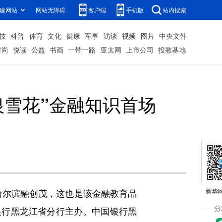
建网站
网站无障碍
客户端
手机版
站内搜索
技
科普
体育
文化
健康
军事
访谈
视频
图片
中央文件
时尚
悦读
公益
书画
一带一路
亚太网
上市公司
投教基地
银雪花”金融知识首场
哈尔滨融创茂，这也是该金融教育品
银行黑龙江省分行主办。中国银行黑