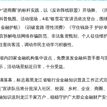
“进商圈”的标杆实践，以《反诈阵线联盟》开场舞、《
科普氛围。活动现场，4名“银雪花”宣讲员依次登台，围
 金融护航》《识破套路 理性消费》《守住钱袋子 护好
言拆解电信网络诈骗防范、非法集资甄别、个人征信维
住逛街客流，调动市民主动学习积极性。
23家金融机构集中设点，免费派发金融科普手册与宣
示，活动场景贴近日常，十分受益。
落幕，标志着黑龙江省银行业金融知识普及工作正式完
花”宣讲队伍将分批深入社区、校园、乡村、企业、商圈
融知识送到龙江千家万户，稳稳守护广大群众金融财产安