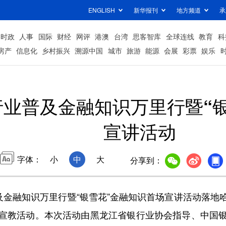
ENGLISH
新华报刊
地方频道
承
时政
人事
国际
财经
网评
港澳
台湾
思客智库
全球连线
教育
科
房产
信息化
乡村振兴
溯源中国
城市
旅游
能源
会展
彩票
娱乐
业普及金融知识万里行暨“
宣讲活动
字体：
小
中
大
分享到：
金融知识万里行暨“银雪花”金融知识首场宣讲活动落地
宣教活动。本次活动由黑龙江省银行业协会指导、中国