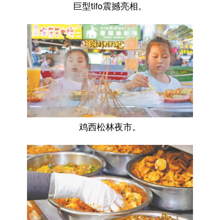
巨型tifo震撼亮相。
会展
彩票
娱乐
时尚
悦读
公益
书画
一带一路
亚太网
上市公司
投教基地
地方频道
北京
天津
河北
山西
鸡西松林夜市。
辽宁
吉林
上海
江苏
浙江
安徽
福建
江西
山东
河南
湖北
湖南
广东
广西
海南
重庆