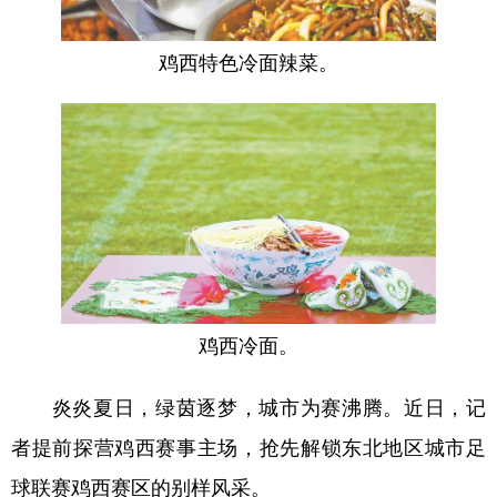
四川
贵州
云南
西藏
陕西
甘肃
青海
宁夏
鸡西特色冷面辣菜。
新疆
内蒙古
黑龙江
多语种频道
English
Español
Français
عربى
Русский язык
日本語
한국어
Deutsch
Português
鸡西冷面。
炎炎夏日，绿茵逐梦，城市为赛沸腾。近日，记
者提前探营鸡西赛事主场，抢先解锁东北地区城市足
球联赛鸡西赛区的别样风采。