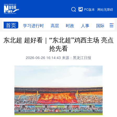
手机版
PC版本
网站无障碍
网站地图
首页
学习进行时
高层
时政
人事
国际
财
东北超 超好看｜“东北超”鸡西主场 亮点
学习进行时
高层
时政
人事
抢先看
国际
财经
网评
港澳
2026-06-26 16:14:43
来源：黑龙江日报
台湾
思客智库
全球连线
教育
科技
科普
体育
文化
健康
军事
访谈
视频
图片
中央文件
金融
汽车
食品
人居
信息化
乡村振兴
溯源中国
城市
旅游
能源