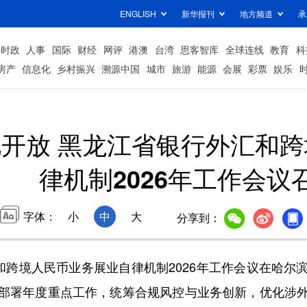
ENGLISH
新华报刊
地方频道
承
时政
人事
国际
财经
网评
港澳
台湾
思客智库
全球连线
教育
科
房产
信息化
乡村振兴
溯源中国
城市
旅游
能源
会展
彩票
娱乐
开放 黑龙江省银行外汇和
律机制2026年工作会议
字体：
小
中
大
分享到：
跨境人民币业务展业自律机制2026年工作会议在哈尔
部署年度重点工作，统筹合规风控与业务创新，优化涉