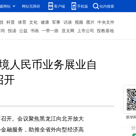
建网站
网站无障碍
客户端
手机版
站内搜索
技
科普
体育
文化
健康
军事
访谈
视频
图片
中央文件
时尚
悦读
公益
书画
一带一路
亚太网
上市公司
投教基地
跨境人民币业务展业自
召开
滨召开。会议聚焦黑龙江向北开放大
外金融服务，助推全省外向型经济高