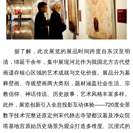
会展
彩票
娱乐
时尚
悦读
公益
书画
一带一路
亚太网
上市公司
投教基地
据了解，此次展览的展品时间跨度自东汉至明
地方频道
清，绵延千余年，集中展现河北作为我国北方古代壁
画遗存核心区域的艺术成就与文化价值。展品分为墓
北京
天津
河北
山西
葬壁画、寺观壁画两大类别，题材涵盖社会生活、宗
辽宁
吉林
上海
江苏
教信仰、神话传说、历史故事，艺术风格丰富多样。
浙江
安徽
福建
江西
此外，展览创新引入全息投影互动体验——720度全景
山东
河南
湖北
湖南
数字技术完整还原定州宋代静志寺望都汉墓及净众院
广东
广西
海南
重庆
塔基地宫原始历史场景为观众打造多维度、沉浸式的