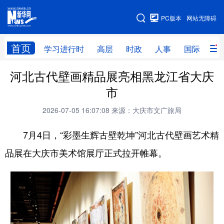
手机版
PC版本
网站无障碍
网站地图
首页
学习进行时
高层
时政
人事
国际
财
河北古代壁画精品展亮相黑龙江省大庆
学习进行时
高层
时政
人事
市
国际
财经
网评
港澳
2026-07-05 16:07:08
来源：大庆市文广旅局
台湾
思客智库
全球连线
教育
7月4日，“彩墨生辉古壁乾坤”河北古代壁画艺术精
科技
科普
体育
文化
品展在大庆市美术馆展厅正式拉开帷幕。
健康
军事
访谈
视频
图片
中央文件
金融
汽车
食品
人居
信息化
乡村振兴
溯源中国
城市
旅游
能源