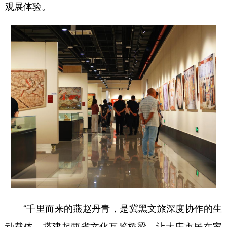
四川
贵州
云南
西藏
观展体验。
陕西
甘肃
青海
宁夏
新疆
内蒙古
黑龙江
多语种频道
English
Español
Français
عربى
Русский язык
日本語
한국어
Deutsch
Português
“千里而来的燕赵丹青，是冀黑文旅深度协作的生
动载体，搭建起两省文化互鉴桥梁，让大庆市民在家