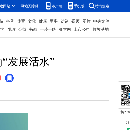
建网站
网站无障碍
客户端
手机版
站内搜索
技
科普
体育
文化
健康
军事
访谈
视频
图片
中央文件
时尚
悦读
公益
书画
一带一路
亚太网
上市公司
投教基地
“发展活水”