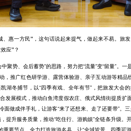
城、惠一方民”，这句话说起来提气，做起来不易。旅
效应”？
会中聚势、会后蓄势”的思路，努力把“流量”变“留量”。
活动，推广红色研学游、露营体验游、亲子互动游等精品
凯湖冬捕节，以“四季有戏、全年有节”，把旅发大会
”融合发展模式，推动白鱼湾度假农庄、俄式风情街提质扩
冷面做成伴手礼，让游客“来了还想来、走了还要带”。三
施，提升服务质量，推动“吃住行、游购娱”全链条升级。
的重要节点，全力打造旅游名县，让“全域皆景、四季可游