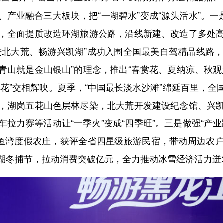
产业融合三大板块，把“一湖碧水”变成“源头活水”。一
，全面提质改造环湖旅游公路，沿线新建、改造了多处
进北大荒、畅游兴凯湖”成功入围全国最美自驾精品线路，
水青山就是金山银山”的理念，推出“春赏花、夏纳凉、秋
花”交相辉映。夏季，“中国最长淡水沙滩”绵延百里，
，湖岗五花山色层林尽染，北大荒开发建设纪念馆、兴
拉力赛等活动让“一季火”变成“四季旺”。三是做强“产
白鱼湾度假农庄，获评全省四星级旅游民宿，带动周边农
湖冬捕节，拉动消费突破亿元，全力推动冰雪经济活力迸