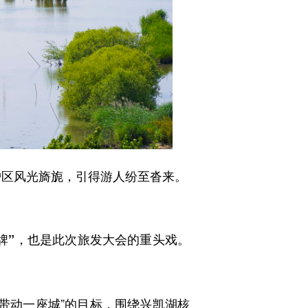
护区风光旖旎，引得游人纷至沓来。
牌”，也是此次旅发大会的重头戏。
带动一座城”的目标，围绕兴凯湖核