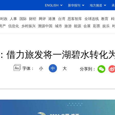
ENGLISH
新华报刊
地方频道
承
时政
人事
国际
财经
网评
港澳
台湾
思客智库
全球连线
教育
科
房产
信息化
乡村振兴
溯源中国
城市
旅游
能源
会展
彩票
娱乐
：借力旅发将一湖碧水转化为
字体：
小
中
大
分享到：