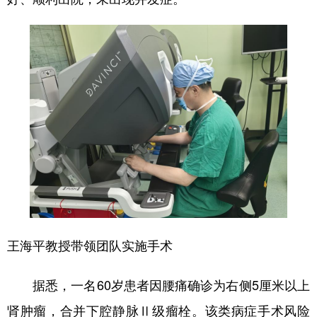
会展
彩票
娱乐
时尚
悦读
公益
书画
一带一路
亚太网
上市公司
投教基地
地方频道
北京
天津
河北
山西
辽宁
吉林
上海
江苏
浙江
安徽
福建
江西
王海平教授带领团队实施手术
山东
河南
湖北
湖南
据悉，一名60岁患者因腰痛确诊为右侧5厘米以上
广东
广西
海南
重庆
肾肿瘤，合并下腔静脉Ⅱ级瘤栓。该类病症手术风险