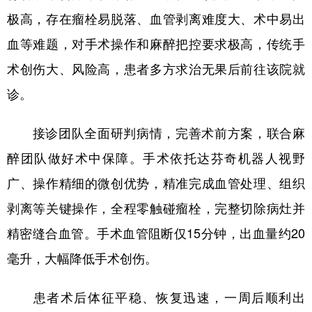
四川
贵州
云南
西藏
极高，存在瘤栓易脱落、血管剥离难度大、术中易出
陕西
甘肃
青海
宁夏
血等难题，对手术操作和麻醉把控要求极高，传统手
新疆
内蒙古
黑龙江
术创伤大、风险高，患者多方求治无果后前往该院就
诊。
多语种频道
接诊团队全面研判病情，完善术前方案，联合麻
English
Español
Français
عربى
醉团队做好术中保障。手术依托达芬奇机器人视野
Русский язык
日本語
한국어
广、操作精细的微创优势，精准完成血管处理、组织
剥离等关键操作，全程零触碰瘤栓，完整切除病灶并
Deutsch
Português
精密缝合血管。手术血管阻断仅15分钟，出血量约20
毫升，大幅降低手术创伤。
患者术后体征平稳、恢复迅速，一周后顺利出