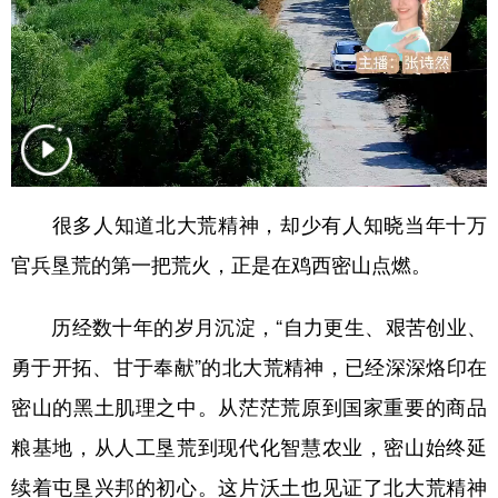
四川
贵州
云南
西藏
陕西
甘肃
青海
宁夏
新疆
内蒙古
黑龙江
多语种频道
很多人知道北大荒精神，却少有人知晓当年十万
English
Español
Français
عربى
官兵垦荒的第一把荒火，正是在鸡西密山点燃。
Русский язык
日本語
한국어
历经数十年的岁月沉淀，“自力更生、艰苦创业、
Deutsch
Português
勇于开拓、甘于奉献”的北大荒精神，已经深深烙印在
密山的黑土肌理之中。从茫茫荒原到国家重要的商品
粮基地，从人工垦荒到现代化智慧农业，密山始终延
续着屯垦兴邦的初心。这片沃土也见证了北大荒精神