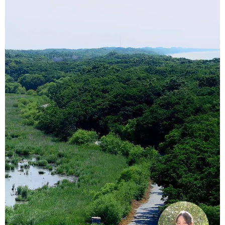
会展
彩票
娱乐
时尚
悦读
公益
书画
一带一路
亚太网
上市公司
投教基地
地方频道
北京
天津
河北
山西
辽宁
吉林
上海
江苏
浙江
安徽
福建
江西
山东
河南
湖北
湖南
广东
广西
海南
重庆