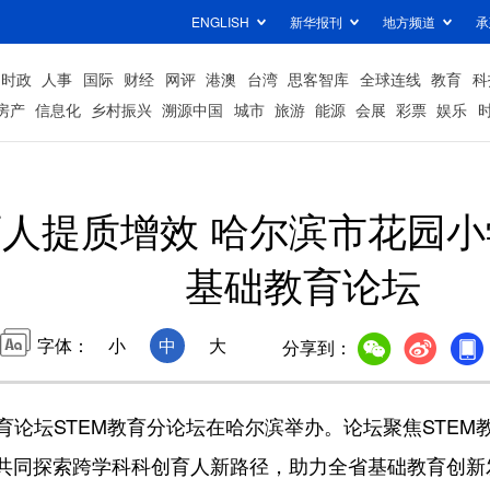
ENGLISH
新华报刊
地方频道
承
时政
人事
国际
财经
网评
港澳
台湾
思客智库
全球连线
教育
科
房产
信息化
乡村振兴
溯源中国
城市
旅游
能源
会展
彩票
娱乐
人提质增效 哈尔滨市花园
基础教育论坛
字体：
小
中
大
分享到：
坛STEM教育分论坛在哈尔滨举办。论坛聚焦STEM
共同探索跨学科科创育人新路径，助力全省基础教育创新