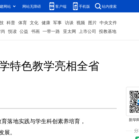
建网站
网站无障碍
客户端
手机版
站内搜索
技
科普
体育
文化
健康
军事
访谈
视频
图片
中央文件
时尚
悦读
公益
书画
一带一路
亚太网
上市公司
投教基地
小学特色教学亮相全省
教育落地实践与学生科创素养培育，
发展。