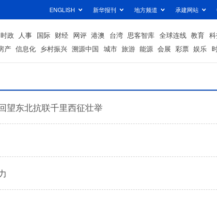
ENGLISH
新华报刊
地方频道
承建网站
时政
人事
国际
财经
网评
港澳
台湾
思客智库
全球连线
教育
科
房产
信息化
乡村振兴
溯源中国
城市
旅游
能源
会展
彩票
娱乐
回望东北抗联千里西征壮举
力