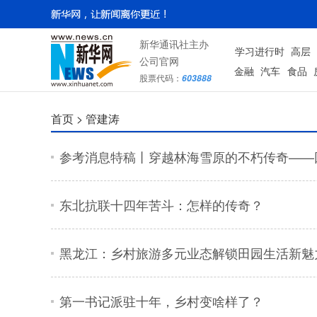
新华通讯社主办
学习进行时
高层
公司官网
金融
汽车
食品
股票代码：
603888
首页 >
管建涛
参考消息特稿丨穿越林海雪原的不朽传奇——
东北抗联十四年苦斗：怎样的传奇？
黑龙江：乡村旅游多元业态解锁田园生活新魅
第一书记派驻十年，乡村变啥样了？