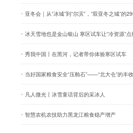
亚冬会｜从“冰城”到“尔滨”，“双亚冬之城”的2
冰天雪地也是金山银山 寒区试车让“冷资源”点燃
秀我中国丨在黑河，记者带你体验寒区试车
当好国家粮食安全“压舱石”——“北大仓”的丰
凡人微光丨冰雪童话背后的采冰人
智慧农机农技助力黑龙江粮食稳产增产