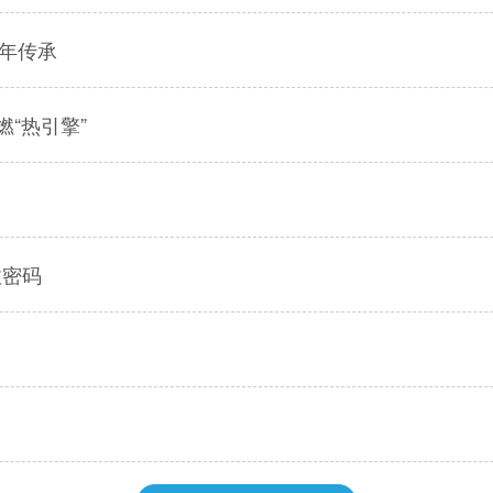
9年传承
“热引擎”
收密码