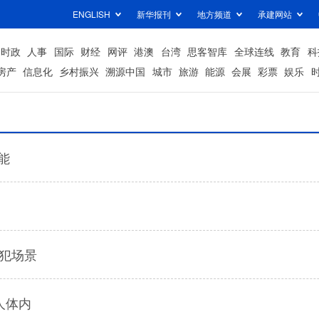
ENGLISH
新华报刊
地方频道
承建网站
时政
人事
国际
财经
网评
港澳
台湾
思客智库
全球连线
教育
科
房产
信息化
乡村振兴
溯源中国
城市
旅游
能源
会展
彩票
娱乐
能
犯场景
人体内