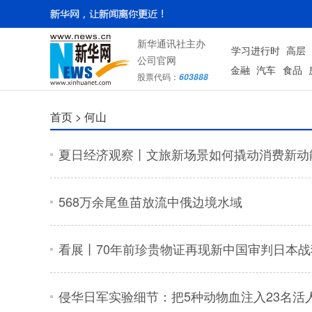
新华通讯社主办
学习进行时
高层
公司官网
金融
汽车
食品
股票代码：
603888
首页 >
何山
夏日经济观察丨文旅新场景如何撬动消费新动
568万余尾鱼苗放流中俄边境水域
看展丨70年前珍贵物证再现新中国审判日本战
侵华日军实验细节：把5种动物血注入23名活