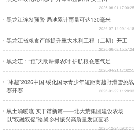
2026-08-01 17:00:25
会展
彩票
娱乐
时尚
黑龙江连发预警 局地累计雨量可达130毫米
悦读
公益
书画
一带一路
2026-07-14 09:14:18
亚太网
上市公司
投教基地
黑龙江省粮食产能提升重大水利工程（二期）开工
2026-06-09 15:57:24
黑龙江：“预”天助耕抓农时 护航粮仓底气足
地方频道
2026-04-21 17:32:55
北京
天津
河北
山西
“冰超”2026中国·绥化国际青少年短距离越野滑雪挑战
辽宁
吉林
上海
江苏
赛开赛
2026-01-22 11:28:33
浙江
安徽
福建
江西
黑土涌暖流 实干谱新篇——北大荒集团建设农场
山东
河南
湖北
湖南
以"双融双促"绘就乡村振兴高质量发展画卷
广东
广西
海南
重庆
2025-12-24 09:31:11