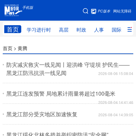
手机版
手机版
PC版本
网站无障碍
网站地图
首页
学习进行时
高层
时政
人事
国际
财
学习进行时
高层
时政
人事
首页 >
黄腾
国际
财经
网评
港澳
防灾减灾救灾一线见闻丨迎洪峰 守堤坝 护民生——
台湾
思客智库
全球连线
教育
黑龙江防汛抗洪一线见闻
2026-08-06 15:08:04
科技
科普
体育
文化
黑龙江连发预警 局地累计雨量将超过100毫米
健康
军事
访谈
视频
2026-08-04 14:41:46
图片
中央文件
金融
汽车
黑龙江部分受灾地区加速恢复
2026-08-04 14:39:05
食品
人居
信息化
乡村振兴
黑龙江绥化北林多措并举织密防汛“安全网”
溯源中国
城市
旅游
能源